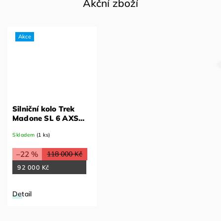
Akční zboží
Akce
Silniční kolo Trek
Madone SL 6 AXS
Gen 8 Matné tmavé
Skladem
(1 ks)
Web XL
–22 %
118 000 Kč
92 000 Kč
Detail