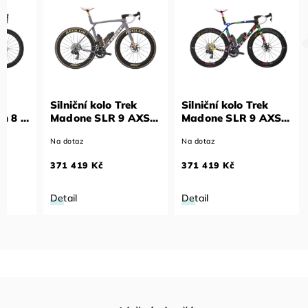
ek
Silniční kolo Trek
Silniční kolo Trek
n 8 -
Madone SLR 9 AXS
Madone SLR 9 AXS
plica
Gen 8 - No. 76 ICON
Gen 8 - The First 50
Na dotaz
Na dotaz
XL
ICON XL
371 419 Kč
371 419 Kč
Detail
Detail