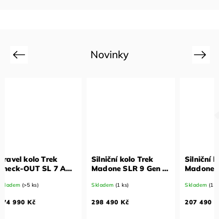
Novinky
Previous
Next
Silniční kolo Trek
Silniční kolo Trek
Silni
Madone SLR 9 Gen 8
Madone SLR 7 Gen 8
Mado
Lidl-Trek Team
Lidl-Trek Team
Bílé 
Skladem
(1 ks)
Skladem
(1 ks)
Sklade
Replica XL
Replica XL
298 490 Kč
207 490 Kč
124 9