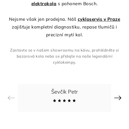
elektrokola
s pohonem Bosch.
Nejsme však jen prodejna. Náš
cykloservis v Praze
zajišťuje kompletní diagnostiku, repase tlumičů i
precizní mytí kol.
Zastavte se v našem showroomu na kávu, prohlédněte si
bazarová kola nebo se přidejte na naše legendární
cyklokempy.
Ševčík Petr
Previous
Next
Žádná
skla