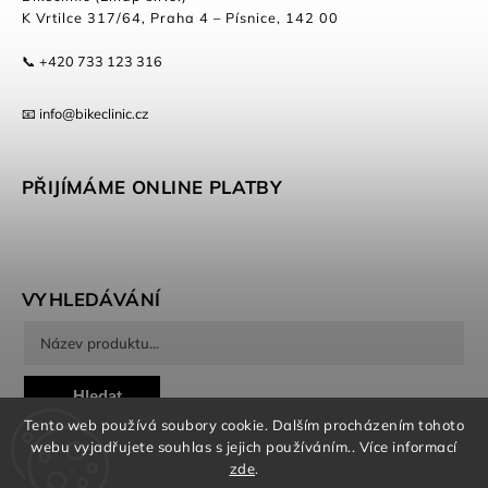
K Vrtilce 317/64, Praha 4 – Písnice, 142 00
📞 +420 733 123 316
📧 info@bikeclinic.cz
PŘIJÍMÁME ONLINE PLATBY
VYHLEDÁVÁNÍ
Hledat
Tento web používá soubory cookie. Dalším procházením tohoto
webu vyjadřujete souhlas s jejich používáním.. Více informací
zde
.