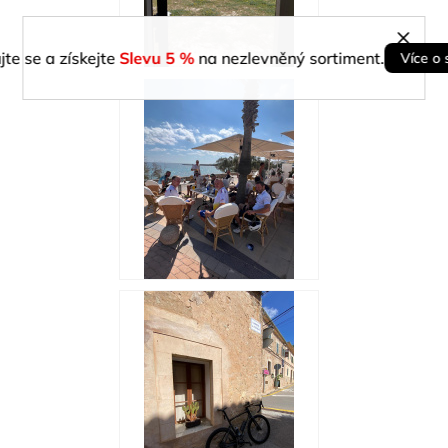
jte se a získejte
Slevu 5 %
na nezlevněný sortiment.
Více o 