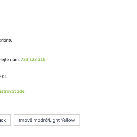
ariantu
lejte nám:
733 123 316
 Kč
istrovat zde.
ack
tmavě modrá/Light Yellow