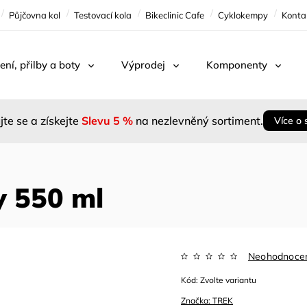
Půjčovna kol
Testovací kola
Bikeclinic Cafe
Cyklokempy
Konta
ení, přilby a boty
Výprodej
Komponenty
jte se a získejte
Slevu 5 %
na nezlevněný sortiment.
Více o 
y 550 ml
Neohodnoce
Kód:
Zvolte variantu
Značka:
TREK