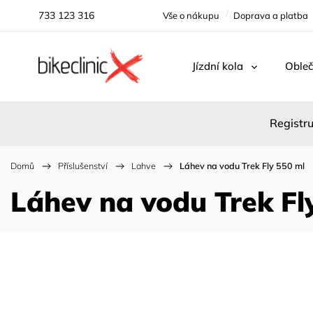
733 123 316
Vše o nákupu
Doprava a platba
Jízdní kola
Obleč
Registru
Domů
/
Příslušenství
/
Lahve
/
Láhev na vodu Trek Fly 550 ml
Láhev na vodu Trek Fl