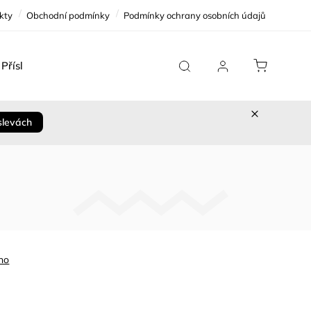
kty
Obchodní podmínky
Podmínky ochrany osobních údajů
Příslušenství
Team Replica
Cykloservis
Sleva 
slevách
no