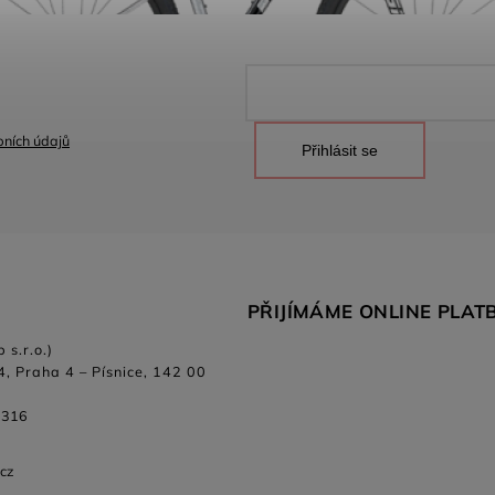
ních údajů
Přihlásit se
PŘIJÍMÁME ONLINE PLAT
 s.r.o.)
4, Praha 4 – Písnice, 142 00
 316
.cz