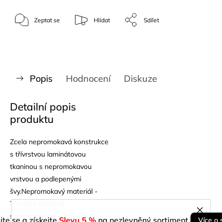
Zeptat se
Hlídat
Sdílet
Popis
Hodnocení
Diskuze
Detailní popis
produktu
Zcela nepromokavá konstrukce
s třívrstvou laminátovou
tkaninou s nepromokavou
vrstvou a podlepenými
švy.Nepromokavý materiál -
Třívrstvý materiál
s nepromokavou povrchovou
jte se a získejte
Slevu 5 %
na nezlevněný sortiment.
Více o 