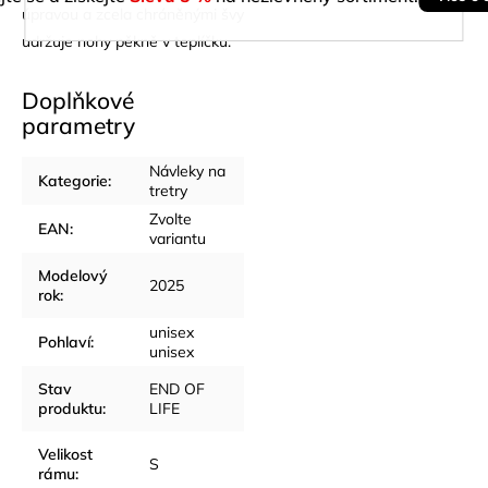
úpravou a zcela chráněnými švy
udržuje nohy pěkně v teplíčku.
Doplňkové
parametry
Návleky na
Kategorie
:
tretry
Zvolte
EAN
:
variantu
Modelový
2025
rok
:
unisex
Pohlaví
:
unisex
Stav
END OF
produktu
:
LIFE
Velikost
S
rámu
: