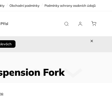
kty
Obchodní podmínky
Podmínky ochrany osobních údajů
Příslušenství
Team Replica
Cykloservis
Sleva 
slevách
spension Fork
no