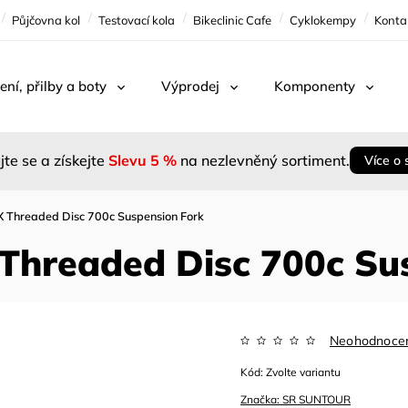
Půjčovna kol
Testovací kola
Bikeclinic Cafe
Cyklokempy
Konta
ení, přilby a boty
Výprodej
Komponenty
jte se a získejte
Slevu 5 %
na nezlevněný sortiment.
Více o 
 Threaded Disc 700c Suspension Fork
Threaded Disc 700c Su
Neohodnoce
Kód:
Zvolte variantu
Značka:
SR SUNTOUR