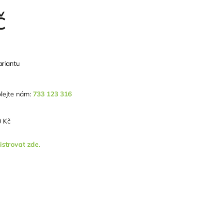
č
ariantu
lejte nám:
733 123 316
 Kč
istrovat zde.