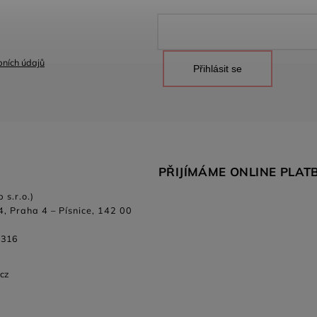
ních údajů
Přihlásit se
PŘIJÍMÁME ONLINE PLAT
 s.r.o.)
4, Praha 4 – Písnice, 142 00
 316
.cz