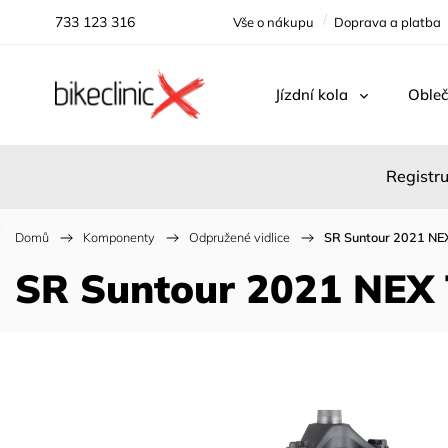
733 123 316
Vše o nákupu
Doprava a platba
Jízdní kola
Obleč
Registru
Domů
/
Komponenty
/
Odpružené vidlice
/
SR Suntour 2021 NEX
SR Suntour 2021 NEX 