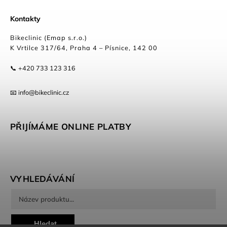
Kontakty
Bikeclinic (Emap s.r.o.)
K Vrtilce 317/64, Praha 4 – Písnice, 142 00
📞 +420 733 123 316
📧 info@bikeclinic.cz
PŘIJÍMÁME ONLINE PLATBY
VYHLEDÁVÁNÍ
Hledat