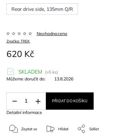
Rear drive side, 135mm Q/R
Neohodnoceno
Značka:
TREK
620 Kč
SKLADEM
(>5 ks)
Můžeme doručit do:
13.8.2026
PŘIDAT DO KOŠÍKU
Detailní informace
Zeptat se
Hlídat
Sdílet