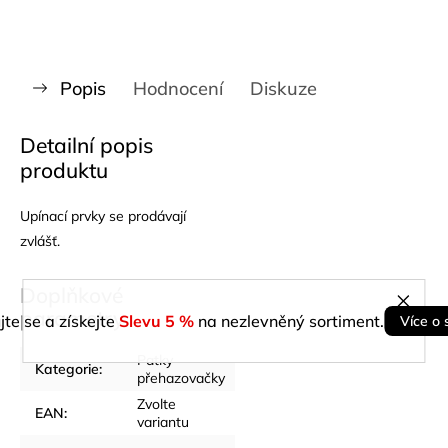
Popis
Hodnocení
Diskuze
Detailní popis
produktu
Upínací prvky se prodávají
zvlášť.
Doplňkové
parametry
jte se a získejte
Slevu 5 %
na nezlevněný sortiment.
Více o 
Patky
Kategorie
:
přehazovačky
Zvolte
EAN
:
variantu