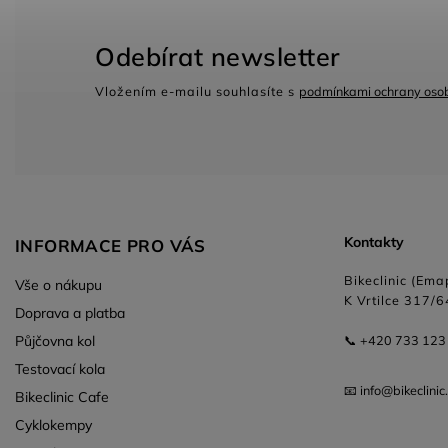
Odebírat newsletter
Vložením e-mailu souhlasíte s
podmínkami ochrany osob
Kontakty
INFORMACE PRO VÁS
Bikeclinic (Emap
Vše o nákupu
K Vrtilce 317/6
Doprava a platba
Půjčovna kol
📞 +420 733 123
Testovací kola
📧 info@bikeclinic
Bikeclinic Cafe
Cyklokempy