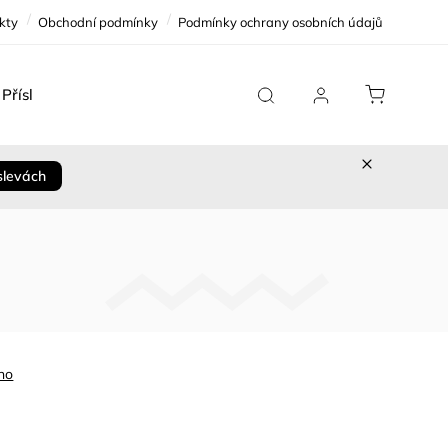
kty
Obchodní podmínky
Podmínky ochrany osobních údajů
Příslušenství
Team Replica
Cykloservis
Sleva 
slevách
no