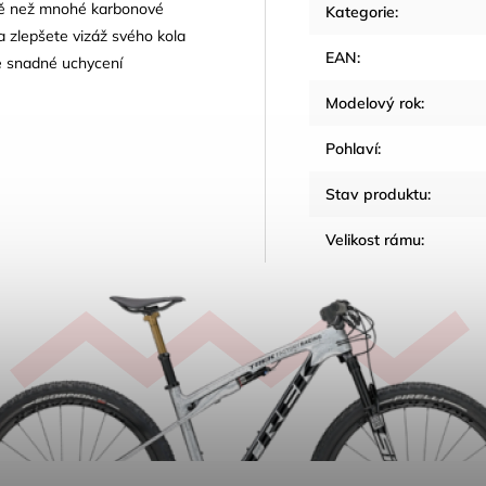
éně než mnohé karbonové
Kategorie
:
 a zlepšete vizáž svého kola
EAN
:
je snadné uchycení
Modelový rok
:
Pohlaví
:
Stav produktu
:
Velikost rámu
: