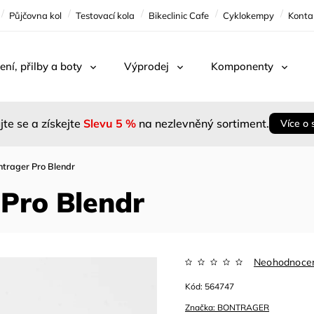
Půjčovna kol
Testovací kola
Bikeclinic Cafe
Cyklokempy
Konta
ení, přilby a boty
Výprodej
Komponenty
jte se a získejte
Slevu 5 %
na nezlevněný sortiment.
Více o 
trager Pro Blendr
Pro Blendr
Neohodnoce
Kód:
564747
Značka:
BONTRAGER