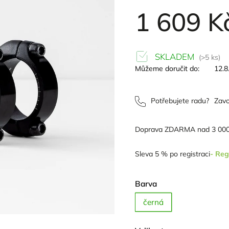
1 609 K
SKLADEM
(>5 ks)
Můžeme doručit do:
12.8
Potřebujete radu?
Zavo
Doprava ZDARMA nad 3 000
Sleva 5 % po registraci
- Reg
Barva
černá