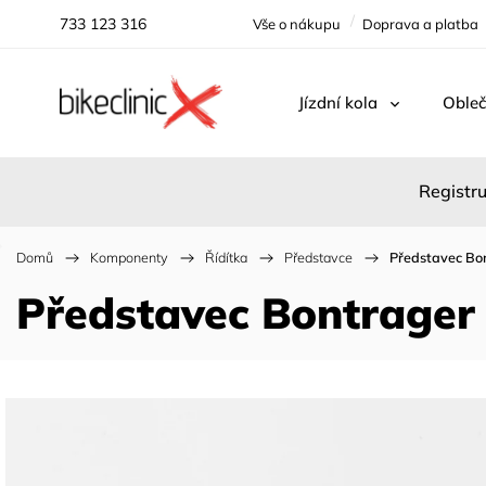
733 123 316
Vše o nákupu
Doprava a platba
Jízdní kola
Obleč
Registru
Domů
/
Komponenty
/
Řídítka
/
Představce
/
Představec Bon
Představec Bontrager 