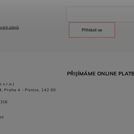
ních údajů
Přihlásit se
PŘIJÍMÁME ONLINE PLAT
 s.r.o.)
4, Praha 4 – Písnice, 142 00
 316
.cz