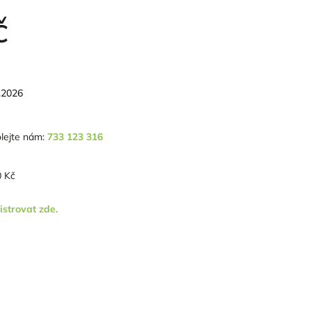
č
.2026
lejte nám:
733 123 316
 Kč
istrovat zde.