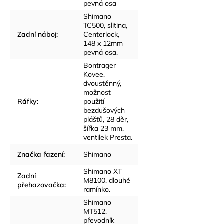
pevná osa
Shimano
TC500, slitina,
Zadní náboj
:
Centerlock,
148 x 12mm
pevná osa.
Bontrager
Kovee,
dvoustěnný,
možnost
Ráfky
:
použití
bezdušových
plášťů, 28 děr,
šířka 23 mm,
ventilek Presta.
Značka řazení
:
Shimano
Shimano XT
Zadní
M8100, dlouhé
přehazovačka
:
ramínko.
Shimano
MT512,
převodník