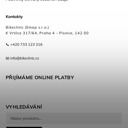
Kontakty
Bikeclinic (Emap s.r.o.)
K Vrtilce 317/64, Praha 4 – Písnice, 142 00
📞 +420 733 123 316
📧 info@bikeclinic.cz
PŘIJÍMÁME ONLINE PLATBY
VYHLEDÁVÁNÍ