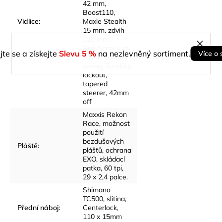
42 mm,
Boost110,
Vidlice
:
Maxle Stealth
15 mm, zdvih
120 mm.
RockShox Judy
jte se a získejte
Slevu 5 %
na nezlevněný sortiment.
Více o 
Silver, Solo Air
spring, TurnKey
lockout,
tapered
steerer, 42mm
off
Maxxis Rekon
Race, možnost
použití
bezdušových
Pláště
:
plášťů, ochrana
EXO, skládací
patka, 60 tpi,
29 x 2,4 palce.
Shimano
TC500, slitina,
Přední náboj
:
Centerlock,
110 x 15mm