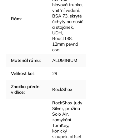
hlavová trubka,
vnitřní vedení,
BSA 73, skryté
Rám
:
úchyty na nosič
a stojánek,
UDH,
Boost148,
12mm pevná
osa.
Materiál rámu
:
ALUMINIUM
Velikost kol
:
29
Značka přední
RockShox
vidlice
:
RockShox Judy
Silver, pružina
Solo Air,
zamykání
TurnKey,
kónický
sloupek, offset