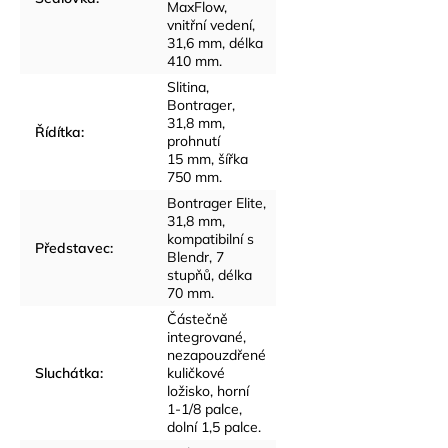
MaxFlow,
vnitřní vedení,
31,6 mm, délka
410 mm.
Slitina,
Bontrager,
31,8 mm,
Řídítka
:
prohnutí
15 mm, šířka
750 mm.
Bontrager Elite,
31,8 mm,
kompatibilní s
Představec
:
Blendr, 7
stupňů, délka
70 mm.
Částečně
integrované,
nezapouzdřené
Sluchátka
:
kuličkové
ložisko, horní
1-1/8 palce,
dolní 1,5 palce.