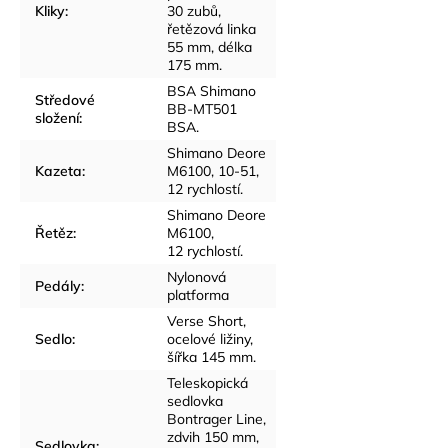
Kliky
:
30 zubů,
řetězová linka
55 mm, délka
175 mm.
BSA Shimano
Středové
BB-MT501
složení
:
BSA.
Shimano Deore
Kazeta
:
M6100, 10-51,
12 rychlostí.
Shimano Deore
Řetěz
:
M6100,
12 rychlostí.
Nylonová
Pedály
:
platforma
Verse Short,
Sedlo
:
ocelové ližiny,
šířka 145 mm.
Teleskopická
sedlovka
Bontrager Line,
zdvih 150 mm,
Sedlovka
: