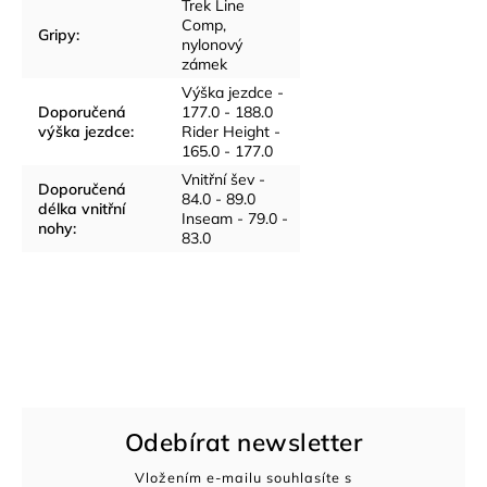
Trek Line
Comp,
Gripy
:
nylonový
zámek
Výška jezdce -
Doporučená
177.0 - 188.0
výška jezdce
:
Rider Height -
165.0 - 177.0
Vnitřní šev -
Doporučená
84.0 - 89.0
délka vnitřní
Inseam - 79.0 -
nohy
:
83.0
Odebírat newsletter
Vložením e-mailu souhlasíte s