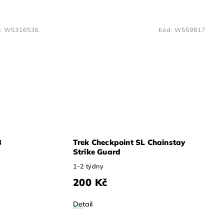
:
W5316536
Kód:
W559817
3
Trek Checkpoint SL Chainstay
Strike Guard
1-2 týdny
200 Kč
Detail