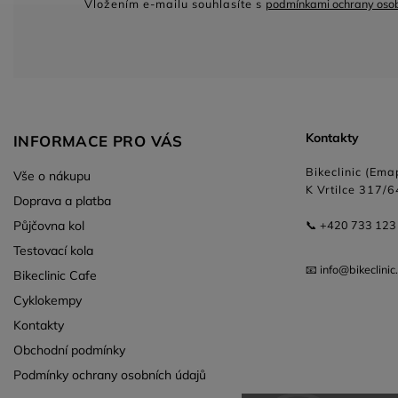
Vložením e-mailu souhlasíte s
podmínkami ochrany osob
Kontakty
INFORMACE PRO VÁS
Bikeclinic (Emap
Vše o nákupu
K Vrtilce 317/6
Doprava a platba
Půjčovna kol
📞 +420 733 123
Testovací kola
📧 info@bikeclinic
Bikeclinic Cafe
Cyklokempy
Kontakty
Obchodní podmínky
Podmínky ochrany osobních údajů