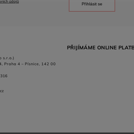
ních údajů
Přihlásit se
PŘIJÍMÁME ONLINE PLAT
 s.r.o.)
4, Praha 4 – Písnice, 142 00
 316
.cz