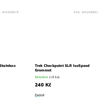
:
W5269679
Kód:
W5256901
Stainless
Trek Checkpoint SLR IsoSpeed
Grommet
Skladem
(>5 ks)
240 Kč
Detail