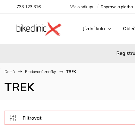
733 123 316
Vše o nákupu
Doprava a platba
Jízdní kola
Obleč
Registru
Domů
/
Prodávané značky
/
TREK
TREK