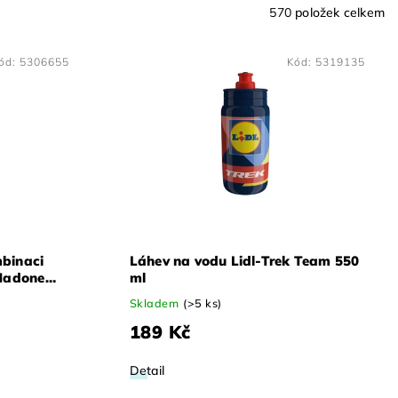
570
položek celkem
ód:
5306655
Kód:
5319135
mbinaci
Láhev na vodu Lidl-Trek Team 550
 Madone
ml
Skladem
(>5 ks)
189 Kč
Detail