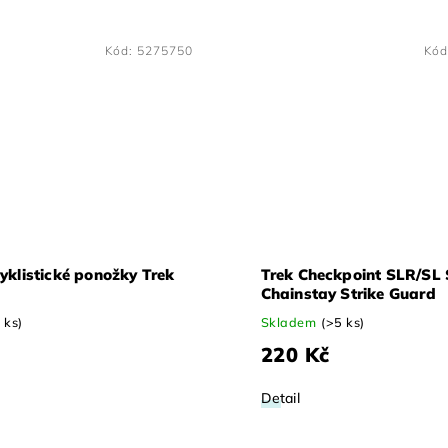
Kód:
5275750
Kód
yklistické ponožky Trek
Trek Checkpoint SLR/SL 
Chainstay Strike Guard
 ks)
Skladem
(>5 ks)
220 Kč
Detail