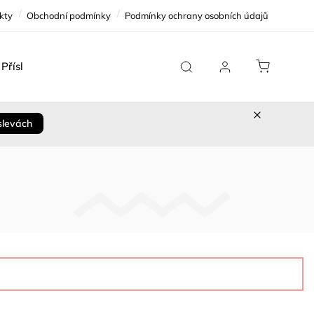
kty
Obchodní podmínky
Podmínky ochrany osobních údajů
Příslušenství
Team Replica
Cykloservis
Sleva 
slevách