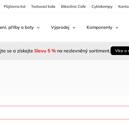
Půjčovna kol
Testovací kola
Bikeclinic Cafe
Cyklokempy
Konta
ení, přilby a boty
Výprodej
Komponenty
jte se a získejte
Slevu 5 %
na nezlevněný sortiment.
Více o 