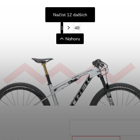
Načíst 12 dalších
1
48
Nahoru