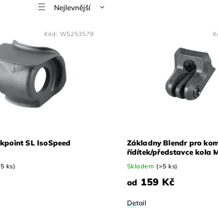
Nejlevnější
Nejdražší
Kód:
W5253578
K
Nejprodávanější
Abecedně
ckpoint SL IsoSpeed
Základny Blendr pro ko
řídítek/představce kola
SLR Gen 7
>5 ks)
Skladem
(>5 ks)
159 Kč
od
Detail