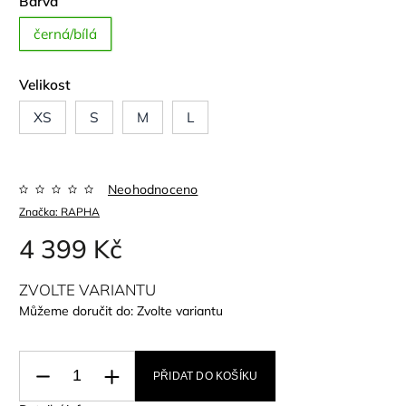
Barva
černá/bílá
Velikost
XS
S
M
L
Neohodnoceno
Značka:
RAPHA
4 399 Kč
ZVOLTE VARIANTU
Můžeme doručit do:
Zvolte variantu
PŘIDAT DO KOŠÍKU