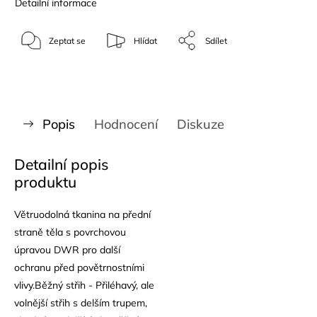
Detailní informace
Zeptat se
Hlídat
Sdílet
Popis
Hodnocení
Diskuze
Detailní popis
produktu
Větruodolná tkanina na přední
straně těla s povrchovou
úpravou DWR pro další
ochranu před povětrnostními
vlivy.Běžný střih - Přiléhavý, ale
volnější střih s delším trupem,