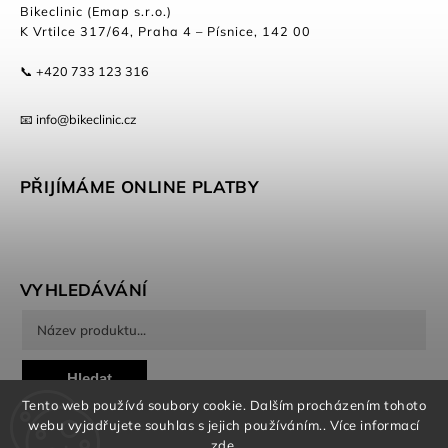
Bikeclinic (Emap s.r.o.)
K Vrtilce 317/64, Praha 4 – Písnice, 142 00
📞 +420 733 123 316
📧 info@bikeclinic.cz
PŘIJÍMÁME ONLINE PLATBY
VYHLEDÁVÁNÍ
Hledat
Tento web používá soubory cookie. Dalším procházením tohoto
webu vyjadřujete souhlas s jejich používáním.. Více informací
zde
.