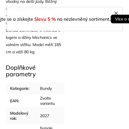
vhodný na delší jízdy. Běžný
střih Regular Fit naleznete
v řadách Brevet a Core. Model
jte se a získejte
Slevu 5 %
na nezlevněný sortiment.
Více o 
má oblečenou velikost M.
Bunda Commuter s mikinou s
logem a džíny Mechanics ve
volném střihu. Model měří 185
cm a váží 80 kg.
Doplňkové
parametry
Kategorie
:
Bundy
Zvolte
EAN
:
variantu
Modelový
2027
rok
:
female