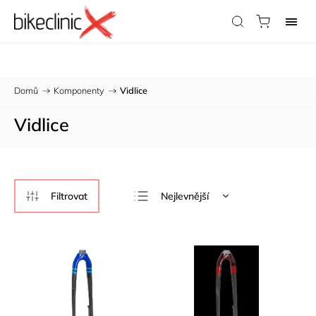
Potřebujete radu?
Zavolejte nám:
733 123 316
Domů
/
Komponenty
/
Vidlice
Vidlice
Nejlevnější
Nejdražší
Nejprodávanější
Abecedně