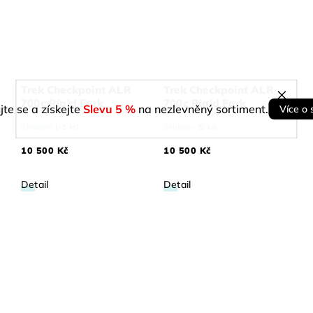
Trek Checkpoint ALR
Trek Checkpoint ALR
700c Rigid Fork
700c Rigid Fork
jte se a získejte
Slevu 5 %
na nezlevněný sortiment.
Více o 
Skladem
(>5 ks)
Skladem
(5 ks)
10 500 Kč
10 500 Kč
Detail
Detail