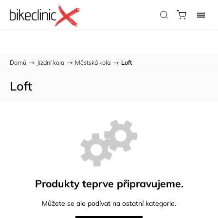
Potřebujete radu?
Zavolejte nám:
733 123 316
Domů
/
Jízdní kola
/
Městská kola
/
Loft
Loft
Produkty teprve připravujeme.
Můžete se ale podívat na ostatní kategorie.