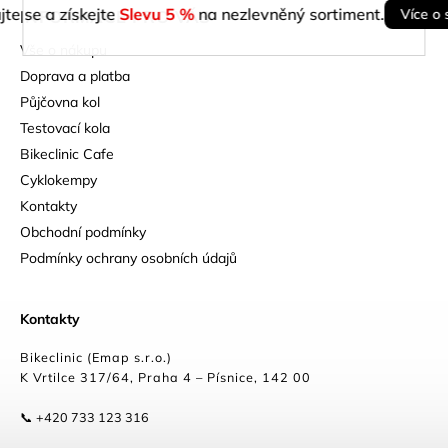
jte se a získejte
Slevu 5 %
na nezlevněný sortiment.
Více o 
INFORMACE PRO VÁS
Vše o nákupu
Doprava a platba
Půjčovna kol
Testovací kola
Bikeclinic Cafe
Cyklokempy
Kontakty
Obchodní podmínky
Podmínky ochrany osobních údajů
Kontakty
Bikeclinic (Emap s.r.o.)
K Vrtilce 317/64, Praha 4 – Písnice, 142 00
📞 +420 733 123 316