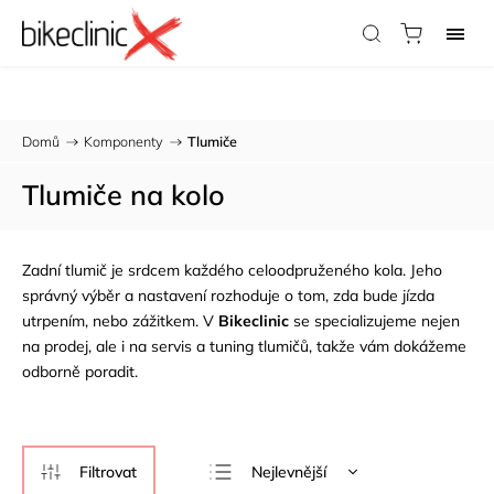
Potřebujete radu?
Zavolejte nám:
733 123 316
Domů
/
Komponenty
/
Tlumiče
Tlumiče na kolo
Zadní tlumič je srdcem každého celoodpruženého kola. Jeho
správný výběr a nastavení rozhoduje o tom, zda bude jízda
utrpením, nebo zážitkem. V
Bikeclinic
se specializujeme nejen
na prodej, ale i na
servis a tuning tlumičů
, takže vám dokážeme
odborně poradit.
Nejlevnější