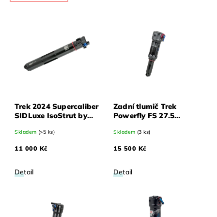
Nejdražší
Nejprodávanější
Abecedně
Trek 2024 Supercaliber
Zadní tlumič Trek
SIDLuxe IsoStrut by
Powerfly FS 27.5
Rock Shox
RockShox Deluxe
Skladem
(>5 ks)
Skladem
(3 ks)
11 000 Kč
15 500 Kč
Detail
Detail