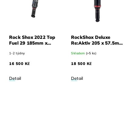
Rock Shox 2022 Top
RockShox Deluxe
Fuel 29 185mm x
Re:Aktiv 205 x 57.5mm
50mm Deluxe Ultimate
Shock
1-2 týdny
Skladem
(>5 ks)
Rear Shock
16 500 Kč
18 500 Kč
Detail
Detail