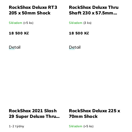
RockShox Deluxe RT3
RockShox Deluxe Thru
205 x 50mm Shock
Shaft 230 x 57.5mm
Shock
Skladem
(>5 ks)
Skladem
(3 ks)
18 500 Kč
18 500 Kč
Detail
Detail
RockShox 2021 Slash
RockShox Deluxe 225 x
29 Super Deluxe Thru
70mm Shock
Shaft Ultimate 230 x
1-2 týdny
Skladem
(>5 ks)
62.5 Rear Shock