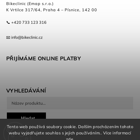
Bikeclinic (Emap s.r.o.)
K Vrtilce 317/64, Praha 4 – Písnice, 142 00
📞 +420 733 123 316
📧 info@bikeclinic.cz
PŘIJÍMÁME ONLINE PLATBY
VYHLEDÁVÁNÍ
Hledat
Tento web používá soubory cookie. Dalším procházením tohoto
webu vyjadřujete souhlas s jejich používáním.. Více informací
zde
.