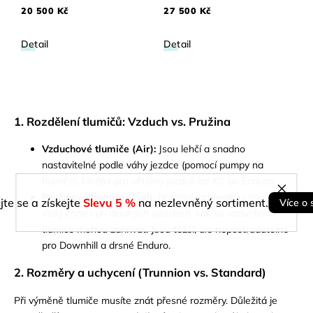
20 500 Kč
27 500 Kč
Detail
Detail
1. Rozdělení tlumičů: Vzduch vs. Pružina
Vzduchové tlumiče (Air):
Jsou lehčí a snadno
nastavitelné podle váhy jezdce (pomocí pumpy na
tlumiče). Ideální pro většinu jezdců od XC po Enduro.
Pružinové tlumiče (Coil):
Nabízejí maximální citlivost a
jte se a získejte
Slevu 5 %
na nezlevněný sortiment.
Více o 
stálý chod i při dlouhých sjezdech, kde se vzduchové
tlumiče mohou zahřívat. Jsou těžší, ale nepostradatelné
pro Downhill a drsné Enduro.
2. Rozměry a uchycení (Trunnion vs. Standard)
Při výměně tlumiče musíte znát přesné rozměry. Důležitá je