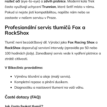
rozteč očí
(eye-to-eye) a
zdvih pístnice
. Moderní kola Trek
často využívají uchycení
Trunnion
, které šetří místo v rámu.
Pokud si nejste jistí kompatibilitou,
napište nám
nebo se
zastavte v našem servisu v Praze.
Profesionální servis tlumičů Fox a
RockShox
Tlumič není bezúdržbový díl. Výrobci jako
Fox Racing Shox
a
RockShox
doporučují servisní intervaly (zpravidla po 50 nebo
100 hodinách jízdy). Zanedbaný servis vede k vydření pístnice a
ztrátě citlivosti.
V Bikeclinic provádíme:
Výměnu těsnění a oleje (malý servis).
Kompletní repase a plnění dusíkem.
Diagnostiku a nastavení tlumení na vaši váhu.
Časté dotazy (FAQ)
Jak často foukat tlumič?