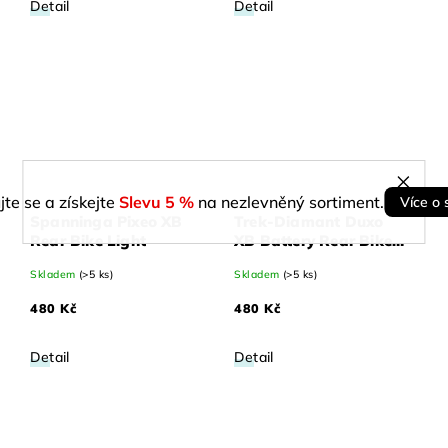
Detail
Detail
jte se a získejte
Slevu 5 %
na nezlevněný sortiment.
Více o 
Spanninga Pixeo XB
Trek-Diamant Duxo
Rear Bike Light
XB Battery Rear Bike
Light
Skladem
(>5 ks)
Skladem
(>5 ks)
480 Kč
480 Kč
Detail
Detail