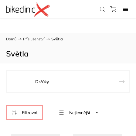
Potřebujete radu?
Zavolejte nám:
733 123 316
Domů
/
Příslušenství
/
Světla
Světla
Držáky
Nejlevnější
Nejdražší
Nejprodávanější