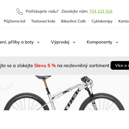
Potřebujete radu?
Zavolejte nám:
733 123 316
Půjčovna kol
Testovací kola
Bikeclinic Cafe
Cyklokempy
Konta
ení, přilby a boty
Výprodej
Komponenty
jte se a získejte
Slevu 5 %
na nezlevněný sortiment.
Více o 