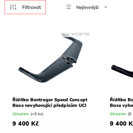
Nejlevnější
Nejdražší
Nejprodávanější
Kód:
W326796
Abecedně
Řídítka Bontrager Speed Concept
Řídítka B
Base nevyhovující předpisům UCI
Base vyho
Skladem
(>5 ks)
Skladem
(5
9 400 Kč
9 400 K