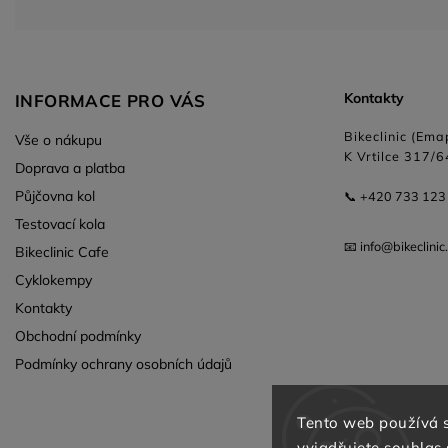
Kontakty
INFORMACE PRO VÁS
Bikeclinic (Emap
Vše o nákupu
K Vrtilce 317/6
Doprava a platba
Půjčovna kol
📞 +420 733 123
Testovací kola
📧 info@bikeclinic
Bikeclinic Cafe
Cyklokempy
Kontakty
Obchodní podmínky
Podmínky ochrany osobních údajů
Tento web používá 
vyjadřujete souhlas 