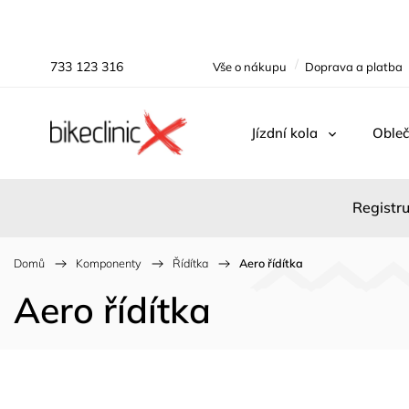
733 123 316
Vše o nákupu
Doprava a platba
Jízdní kola
Obleč
Registru
Domů
/
Komponenty
/
Řídítka
/
Aero řídítka
Aero řídítka