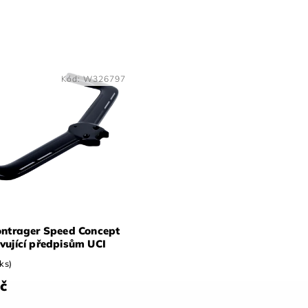
Kód:
W326797
ontrager Speed Concept
vující předpisům UCI
 ks)
č