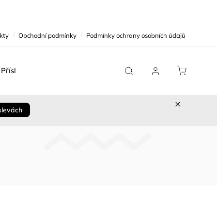
kty
Obchodní podmínky
Podmínky ochrany osobních údajů
Příslušenství
Team Replica
Cykloservis
Sleva 
slevách