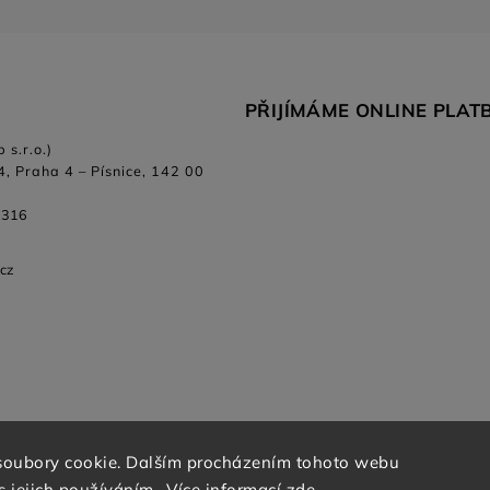
PŘIJÍMÁME ONLINE PLAT
 s.r.o.)
4, Praha 4 – Písnice, 142 00
 316
.cz
soubory cookie. Dalším procházením tohoto webu
s jejich používáním.. Více informací
zde
.