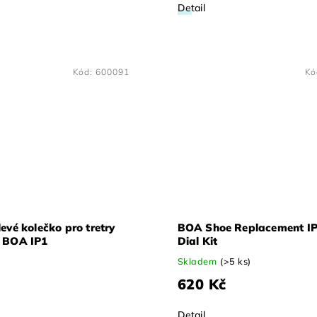
Detail
Kód:
600091
Kó
evé kolečko pro tretry
BOA Shoe Replacement IP
 BOA IP1
Dial Kit
Skladem
(>5 ks)
620 Kč
Detail