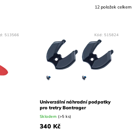
12
položek celkem
d:
513566
Kód:
515824
Univerzální náhradní podpatky
pro tretry Bontrager
Skladem
(>5 ks)
340 Kč