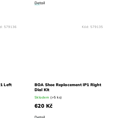
Detail
d:
579136
Kód:
579135
1 Left
BOA Shoe Replacement IP1 Right
Dial Kit
Skladem
(>5 ks)
620 Kč
Detail