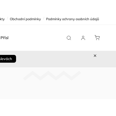
kty
Obchodní podmínky
Podmínky ochrany osobních údajů
Příslušenství
Team Replica
Cykloservis
Sleva 
slevách