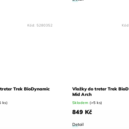
Kód:
5280352
Kód
 treter Trek BioDynamic
Vložky do treter Trek Bio
Mid Arch
5 ks)
Skladem
(>5 ks)
849 Kč
Detail