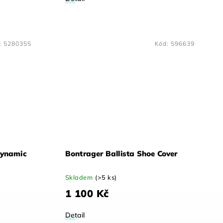
:
5280355
Kód:
596639
Dynamic
Bontrager Ballista Shoe Cover
Skladem
(>5 ks)
1 100 Kč
Detail