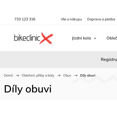
733 123 316
Vše o nákupu
Doprava a platba
Jízdní kola
Obleč
Registru
Domů
/
Oblečení, přilby a boty
/
Obuv
/
Díly obuvi
Díly obuvi