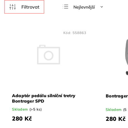
Nejlevnější
Nejdražší
Nejprodávanější
Kód:
558863
Abecedně
Adaptér pedálu silniční tretry
Bontrager
Bontrager SPD
Skladem
(>5 ks)
Skladem
(5
280 Kč
280 Kč