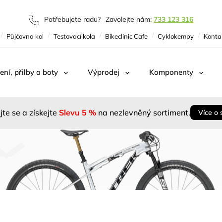
Potřebujete radu?
Zavolejte nám:
733 123 316
Půjčovna kol
Testovací kola
Bikeclinic Cafe
Cyklokempy
Konta
ení, přilby a boty
Výprodej
Komponenty
jte se a získejte
Slevu 5 %
na nezlevněný sortiment.
Více o 