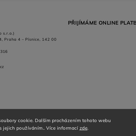
PŘIJÍMÁME ONLINE PLAT
 s.r.o.)
4, Praha 4 – Písnice, 142 00
 316
.cz
soubory cookie. Dalším procházením tohoto webu
s jejich používáním.. Více informací
zde
.
Copyright 2026
Bikeclinic
. Všechna práva vyhrazena.