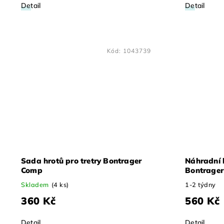
Detail
Detail
Kód:
1043739
Sada hrotů pro tretry Bontrager
Náhradní l
Comp
Bontrager
Skladem
(4 ks)
1-2 týdny
360 Kč
560 Kč
Detail
Detail