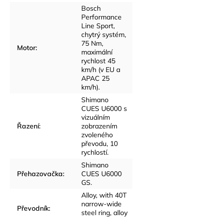
Bosch
Performance
Line Sport,
chytrý systém,
75 Nm,
Motor
:
maximální
rychlost 45
km/h (v EU a
APAC 25
km/h).
Shimano
CUES U6000 s
vizuálním
Řazení
:
zobrazením
zvoleného
převodu, 10
rychlostí.
Shimano
Přehazovačka
:
CUES U6000
GS.
Alloy, with 40T
narrow-wide
Převodník
:
steel ring, alloy