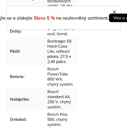
bezdušových
plášťů, 28 děr,
šířka 23 mm,
ventilek
jte se a získejte
Slevu 5 %
na nezlevněný sortiment.
Více o 
Presta.
14 g, nerezová
Dráty
:
ocel, černá.
Bontrager E6
Hard-Case
Plášť
:
Lite, reflexní
páska, 27,5 x
2,40 palce.
Bosch
PowerTube
Baterie
:
800 Wh,
chytrý systém
Bosch
standard 4A,
Nabíječka
:
230 V, chytrý
systém.
Bosch Kiox
Ovladač
:
500, chytrý
systém.