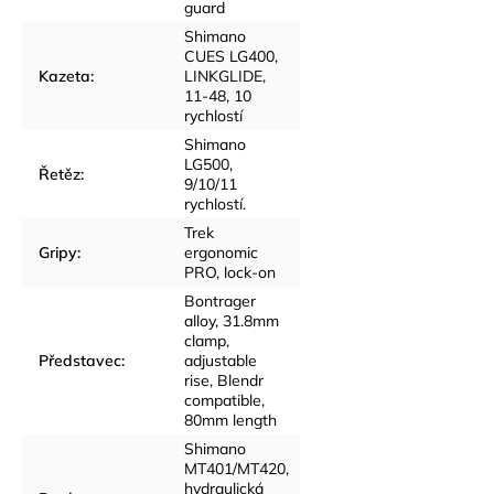
guard
Shimano
CUES LG400,
Kazeta
:
LINKGLIDE,
11-48, 10
rychlostí
Shimano
LG500,
Řetěz
:
9/10/11
rychlostí.
Trek
Gripy
:
ergonomic
PRO, lock-on
Bontrager
alloy, 31.8mm
clamp,
Představec
:
adjustable
rise, Blendr
compatible,
80mm length
Shimano
MT401/MT420,
hydraulická