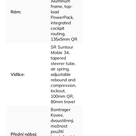
Aluminum
frame, top-
Rám
:
load
PowerPack,
integrated
cockpit
routing,
135x5mm QR
SR Suntour
Mobie 34,
tapered
steerer tube,
air spring,
Vidlice
:
adjustable
rebound and
compression,
lockout,
100mm QR,
80mm travel
Bontrager
Kovee,
dvoustěnný,
možnost
použití
Přední náboj
: