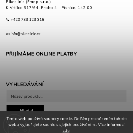
Bikeclinic (Emap s.r.o.)
K Vrtilce 317/64, Praha 4 – Písnice, 142 00
📞 +420 733 123 316
📧 info@bikeclinic.cz
PŘIJÍMÁME ONLINE PLATBY
VYHLEDÁVÁNÍ
Hledat
Tento web používá soubory cookie. Dalším procházením tohoto
webu vyjadřujete souhlas s jejich používáním.. Více informací
zde
.