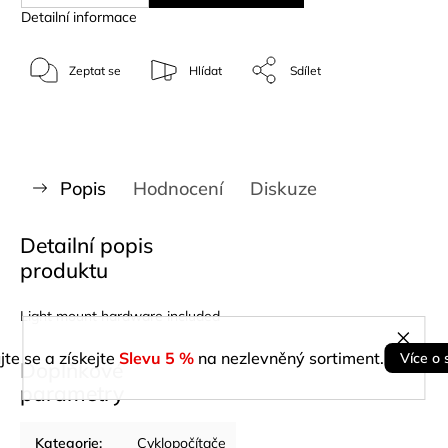
Detailní informace
Zeptat se
Hlídat
Sdílet
Popis
Hodnocení
Diskuze
Detailní popis
produktu
Light mount hardware included
jte se a získejte
Slevu 5 %
na nezlevněný sortiment.
Více o 
Doplňkové
parametry
Kategorie
:
Cyklopočítače