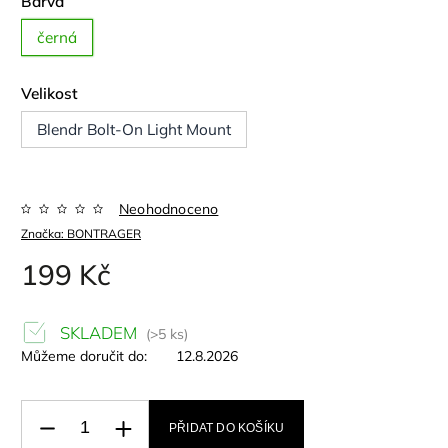
Barva
černá
Velikost
Blendr Bolt-On Light Mount
Neohodnoceno
Značka:
BONTRAGER
199 Kč
SKLADEM
(>5 ks)
Můžeme doručit do:
12.8.2026
PŘIDAT DO KOŠÍKU