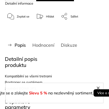
Detailní informace
Zeptat se
Hlídat
Sdílet
Popis
Hodnocení
Diskuze
Detailní popis
produktu
Kompatibilní se všemi tretrami
Bontrager se systémem
zapínání BOA® 1P1.
jte se a získejte
Slevu 5 %
na nezlevněný sortiment.
Více o 
Doplňkové
parametry