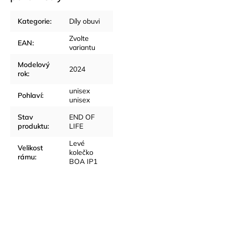
Kategorie
:
Díly obuvi
Zvolte
EAN
:
variantu
Modelový
2024
rok
:
unisex
Pohlaví
:
unisex
Stav
END OF
produktu
:
LIFE
Levé
Velikost
kolečko
rámu
:
BOA IP1