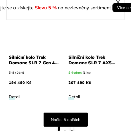
jte se a získejte
Slevu 5 %
na nezlevněný sortiment.
Více o 
Silniční kolo Trek
Silniční kolo Trek
Domane SLR 7 Gen 4
Domane SLR 7 AXS
Metallic červené
Gen 4 Metallic červené
5-8 týdnů
Skladem
(1 ks)
Smoke to červené
Smoke to červené
Carbon Smoke 62
Carbon Smoke 62
194 490 Kč
207 490 Kč
Detail
Detail
Načíst 5 dalších