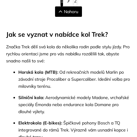
1
2
Nahoru
Jak se vyznat v nabídce kol Trek?
Značka Trek dělí svá kola do několika rodin podle stylu jízdy. Pro
rychlou orientaci jsme pro vás nabídku rozdělili tak, abyste
snadno našli to své:
Horská kola (MTB)
:
Od rekreačních modelů Marlin po
závodní stroje Procaliber a Supercaliber. Ideální volba pro
milovníky terénu.
Silniční kola
:
Aerodynamické modely Madone, vrchařské
speciály Émonda nebo endurance kola Domane pro
dlouhé výlety.
Elektrokola (E-bikes)
:
Špičkové pohony Bosch a TQ
integrované do rámů Trek. Výrazně vám usnadní kopce i
dlouhé trasy.