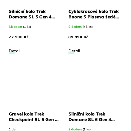
Silniční kolo Trek
Cyklokrosové kolo Trek
Domane SL 5 Gen 4
Boone 5 Plasma šedé
Era
Pearl 61
Skladem
(1 ks)
Skladem
(>5 ks)
bílé/Glowstick/Coral
Fade 62
72 990 Kč
89 990 Kč
Detail
Detail
Gravel kolo Trek
Silniční kolo Trek
Checkpoint SL 5 Gen 2
Domane SL 6 Gen 4
Matné Pennyflake 61
Era
1 den
Skladem
(1 ks)
bílé/Glowstick/Coral