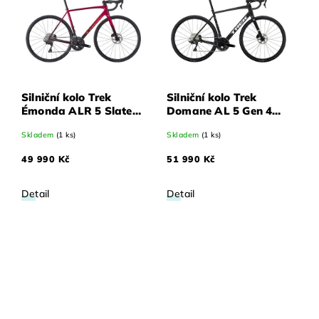
Silniční kolo Trek
Silniční kolo Trek
Émonda ALR 5 Slate
Domane AL 5 Gen 4
Prismatic/černé
matné Trek černé 61
Skladem
(1 ks)
Skladem
(1 ks)
Prismatic Fade 62
49 990 Kč
51 990 Kč
Detail
Detail