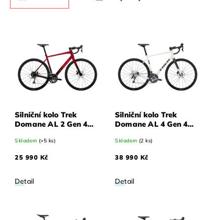
Nejdražší
Nejprodávanější
Abecedně
Silniční kolo Trek
Silniční kolo Trek
Domane AL 2 Gen 4
Domane AL 4 Gen 4
Crimson to tmavé
Era bílé 61
Skladem
(>5 ks)
Skladem
(2 ks)
Carmine Fade 61
25 990 Kč
38 990 Kč
Detail
Detail