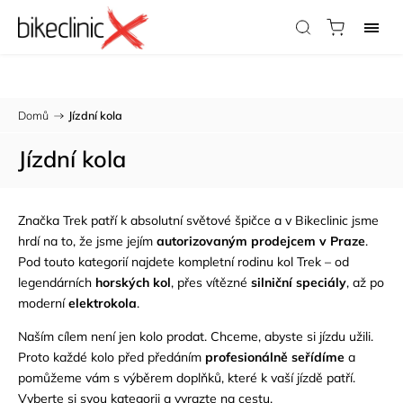
Potřebujete radu?
Zavolejte nám:
733 123 316
Domů
/
Jízdní kola
Jízdní kola
Značka Trek patří k absolutní světové špičce a v Bikeclinic jsme
hrdí na to, že jsme jejím
autorizovaným prodejcem v Praze
.
Pod touto kategorií najdete kompletní rodinu kol Trek – od
legendárních
horských kol
, přes vítězné
silniční speciály
, až po
moderní
elektrokola
.
Naším cílem není jen kolo prodat. Chceme, abyste si jízdu užili.
Proto každé kolo před předáním
profesionálně seřídíme
a
pomůžeme vám s výběrem doplňků, které k vaší jízdě patří.
Vyberte si svou kategorii a vyrazte na cestu.