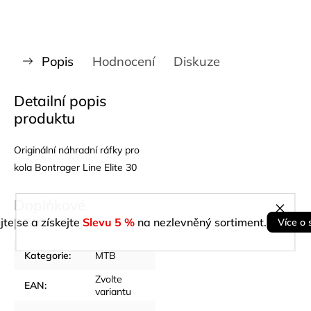
Popis
Hodnocení
Diskuze
Detailní popis
produktu
Originální náhradní ráfky pro
kola Bontrager Line Elite 30
Doplňkové
parametry
jte se a získejte
Slevu 5 %
na nezlevněný sortiment.
Více o 
Kategorie
:
MTB
Zvolte
EAN
:
variantu