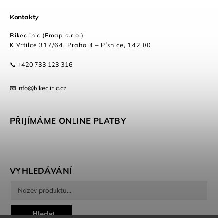
Kontakty
Bikeclinic (Emap s.r.o.)
K Vrtilce 317/64, Praha 4 – Písnice, 142 00
📞 +420 733 123 316
📧 info@bikeclinic.cz
PŘIJÍMÁME ONLINE PLATBY
VYHLEDÁVÁNÍ
Hledat