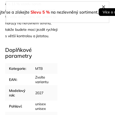
a o 11 % vzadu oproti
předchozí generaci. Nenahradí
jte se a získejte
Slevu 5 %
na nezlevněný sortiment.
Více o 
to vaše odpružení, ale zmírní to
nárazy na nerovném terénu,
takže budete moci jezdit rychleji
s větší kontrolou a jistotou.
Doplňkové
parametry
Kategorie
:
MTB
Zvolte
EAN
:
variantu
Modelový
2027
rok
:
unisex
Pohlaví
:
unisex