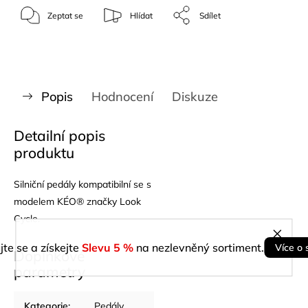
Zeptat se
Hlídat
Sdílet
Popis
Hodnocení
Diskuze
Detailní popis
produktu
Silniční pedály kompatibilní se s
modelem KÉO® značky Look
Cycle.
jte se a získejte
Slevu 5 %
na nezlevněný sortiment.
Více o 
Doplňkové
parametry
Kategorie
:
Pedály