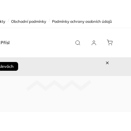
kty
Obchodní podmínky
Podmínky ochrany osobních údajů
Příslušenství
Team Replica
Cykloservis
Sleva 
slevách