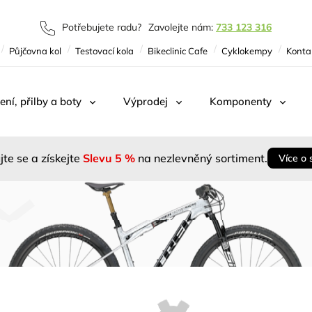
Potřebujete radu?
Zavolejte nám:
733 123 316
Půjčovna kol
Testovací kola
Bikeclinic Cafe
Cyklokempy
Konta
ení, přilby a boty
Výprodej
Komponenty
jte se a získejte
Slevu 5 %
na nezlevněný sortiment.
Více o 