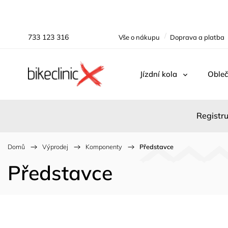
733 123 316
Vše o nákupu
Doprava a platba
Jízdní kola
Obleč
Registru
Domů
/
Výprodej
/
Komponenty
/
Představce
Představce