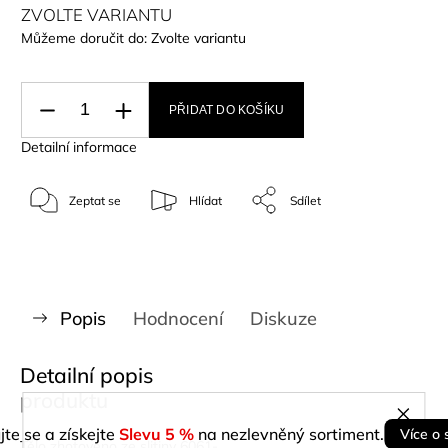
ZVOLTE VARIANTU
Můžeme doručit do:
Zvolte variantu
PŘIDAT DO KOŠÍKU
Detailní informace
Zeptat se
Hlídat
Sdílet
Popis
Hodnocení
Diskuze
Detailní popis
produktu
jte se a získejte
Slevu 5 %
na nezlevněný sortiment.
Více o 
Tělo zhotoveno ze slitiny 6061-