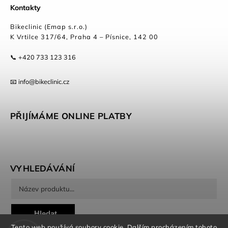
Kontakty
Bikeclinic (Emap s.r.o.)
K Vrtilce 317/64, Praha 4 – Písnice, 142 00
📞 +420 733 123 316
📧 info@bikeclinic.cz
PŘIJÍMÁME ONLINE PLATBY
VYHLEDÁVÁNÍ
Hledat
Tento web používá soubory cookie. Dalším procházením tohoto