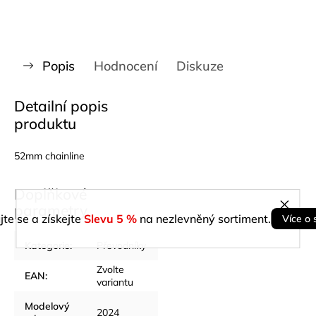
Popis
Hodnocení
Diskuze
Detailní popis
produktu
52mm chainline
Doplňkové
parametry
jte se a získejte
Slevu 5 %
na nezlevněný sortiment.
Více o 
Kategorie
:
Převodníky
Zvolte
EAN
:
variantu
Modelový
2024