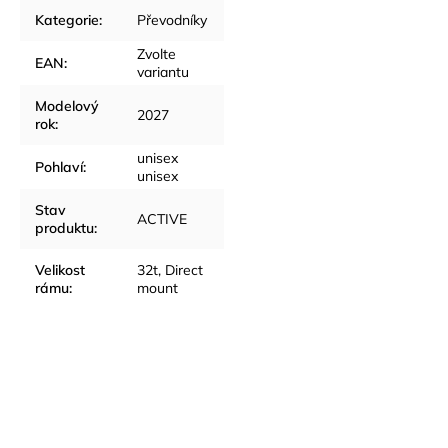
Kategorie
:
Převodníky
Zvolte
EAN
:
variantu
Modelový
2027
rok
:
unisex
Pohlaví
:
unisex
Stav
ACTIVE
produktu
:
Velikost
32t, Direct
rámu
:
mount