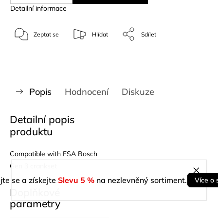
Detailní informace
Zeptat se
Hlídat
Sdílet
Popis
Hodnocení
Diskuze
Detailní popis
produktu
Compatible with FSA Bosch
Gen 3 crankset
jte se a získejte
Slevu 5 %
na nezlevněný sortiment.
Více o 
Doplňkové
parametry