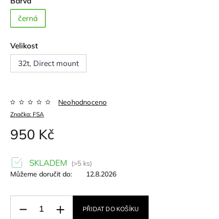
Barva
černá
Velikost
32t, Direct mount
Neohodnoceno
Značka:
FSA
950 Kč
SKLADEM
(>5 ks)
Můžeme doručit do:
12.8.2026
PŘIDAT DO KOŠÍKU