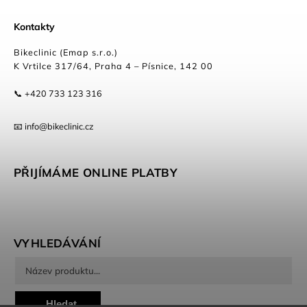
Kontakty
Bikeclinic (Emap s.r.o.)
K Vrtilce 317/64, Praha 4 – Písnice, 142 00
📞 +420 733 123 316
📧 info@bikeclinic.cz
PŘIJÍMÁME ONLINE PLATBY
VYHLEDÁVÁNÍ
Hledat