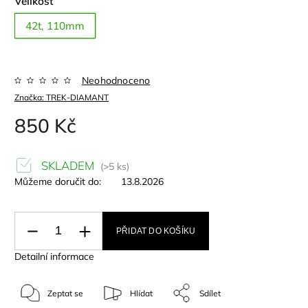
Velikost
42t, 110mm
Neohodnoceno
Značka:
TREK-DIAMANT
850 Kč
SKLADEM
(>5 ks)
Můžeme doručit do:
13.8.2026
PŘIDAT DO KOŠÍKU
Detailní informace
Zeptat se
Hlídat
Sdílet