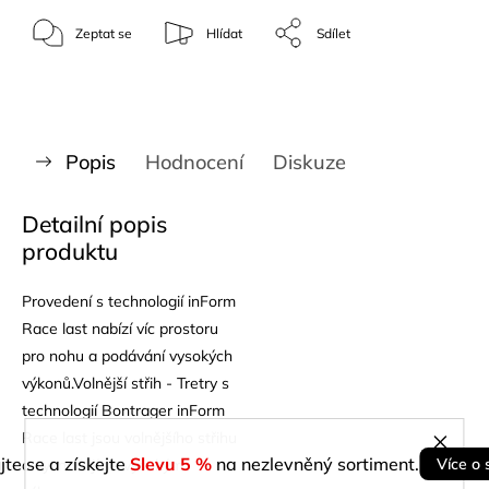
Zeptat se
Hlídat
Sdílet
Popis
Hodnocení
Diskuze
Detailní popis
produktu
Provedení s technologií inForm
Race last nabízí víc prostoru
pro nohu a podávání vysokých
výkonů.Volnější střih - Tretry s
technologií Bontrager inForm
Race last jsou volnějšího střihu
jte se a získejte
Slevu 5 %
na nezlevněný sortiment.
Více o 
a vyznačují se vysokým