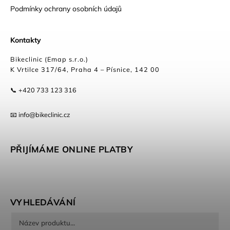
Podmínky ochrany osobních údajů
Kontakty
Bikeclinic (Emap s.r.o.)
K Vrtilce 317/64, Praha 4 – Písnice, 142 00
📞 +420 733 123 316
📧 info@bikeclinic.cz
PŘIJÍMÁME ONLINE PLATBY
VYHLEDÁVÁNÍ