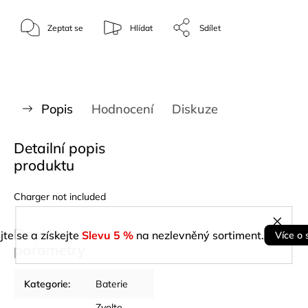
Zeptat se
Hlídat
Sdílet
Popis
Hodnocení
Diskuze
Detailní popis
produktu
Charger not included
Doplňkové
jte se a získejte
Slevu 5 %
na nezlevněný sortiment.
Více o 
parametry
Kategorie
:
Baterie
Zvolte