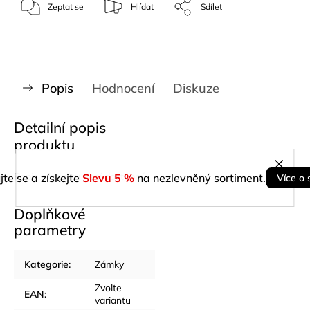
Zeptat se
Hlídat
Sdílet
Popis
Hodnocení
Diskuze
Detailní popis
produktu
Popis produktu není dostupný
jte se a získejte
Slevu 5 %
na nezlevněný sortiment.
Více o 
Doplňkové
parametry
Kategorie
:
Zámky
Zvolte
EAN
:
variantu