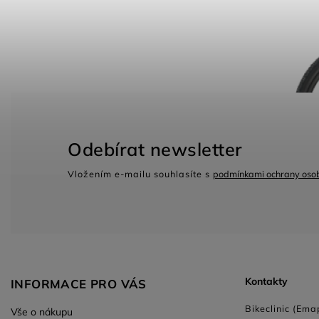
Odebírat newsletter
Vložením e-mailu souhlasíte s
podmínkami ochrany osob
Kontakty
INFORMACE PRO VÁS
Bikeclinic (Emap
Vše o nákupu