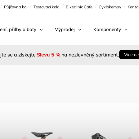
Půjčovna kol
Testovací kola
Bikeclinic Cafe
Cyklokempy
Konta
ení, přilby a boty
Výprodej
Komponenty
jte se a získejte
Slevu 5 %
na nezlevněný sortiment.
Více o 