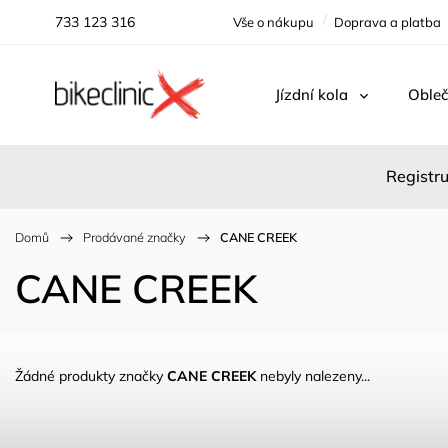
733 123 316
Vše o nákupu
Doprava a platba
Jízdní kola
Obleč
Registru
Domů
/
Prodávané značky
/
CANE CREEK
CANE CREEK
Žádné produkty značky
CANE CREEK
nebyly nalezeny...