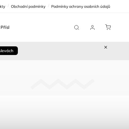
kty
Obchodní podmínky
Podmínky ochrany osobních údajů
Příslušenství
Team Replica
Cykloservis
Sleva 
slevách