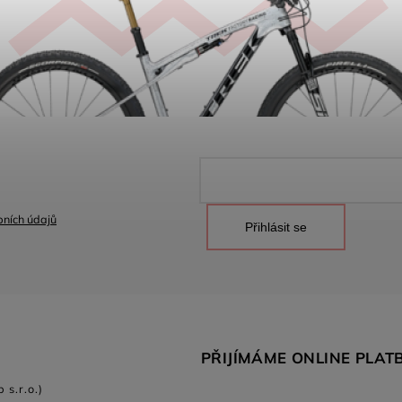
ních údajů
Přihlásit se
PŘIJÍMÁME ONLINE PLAT
 s.r.o.)