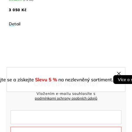
3 050 Kč
Detail
jte se a získejte
Slevu 5 %
na nezlevněný sortiment.
Více o 
Odebírat newsletter
Vložením e-mailu souhlasíte s
podmínkami ochrany osobních údajů