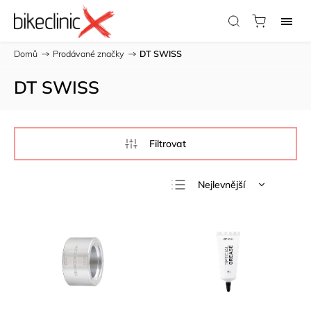
Domů
/
Prodávané značky
/
DT SWISS
DT SWISS
Nejlevnější
Nejdražší
Nejprodávanější
Abecedně