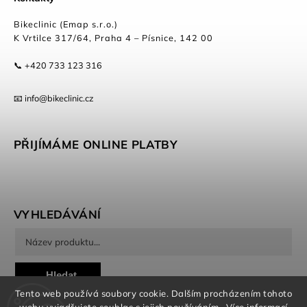
Bikeclinic (Emap s.r.o.)
K Vrtilce 317/64, Praha 4 – Písnice, 142 00
📞 +420 733 123 316
📧 info@bikeclinic.cz
PŘIJÍMÁME ONLINE PLATBY
VYHLEDÁVÁNÍ
Hledat
Tento web používá soubory cookie. Dalším procházením tohoto