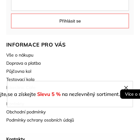
Přihlásit se
INFORMACE PRO VÁS
Vše o nákupu
Doprava a platba
Půjčovna kol
Testovací kola
Bikeclinic Cafe
jte se a získejte
Slevu 5 %
na nezlevněný sortiment.
Více o 
Cyklokempy
Kontakty
Obchodní podmínky
Podmínky ochrany osobních údajů
Kontakty