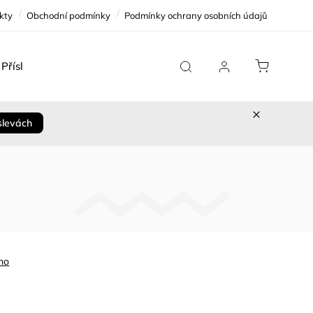
kty
Obchodní podmínky
Podmínky ochrany osobních údajů
Příslušenství
Team Replica
Cykloservis
Sleva 
slevách
no