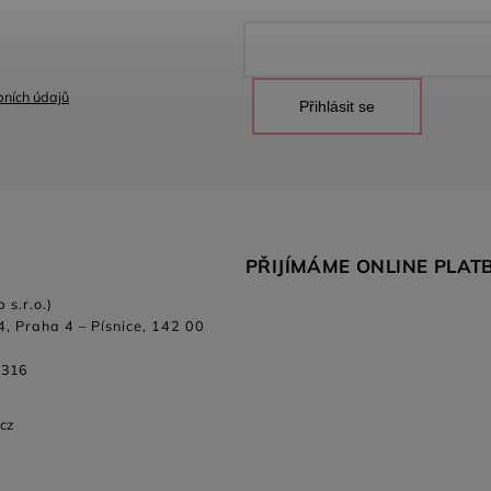
ních údajů
Přihlásit se
PŘIJÍMÁME ONLINE PLAT
 s.r.o.)
4, Praha 4 – Písnice, 142 00
 316
.cz