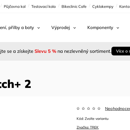
Půjčovna kol
Testovací kola
Bikeclinic Cafe
Cyklokempy
Konta
ení, přilby a boty
Výprodej
Komponenty
jte se a získejte
Slevu 5 %
na nezlevněný sortiment.
Více o 
tch+ 2
Neohodnoce
Kód:
Zvolte variantu
Značka:
TREK