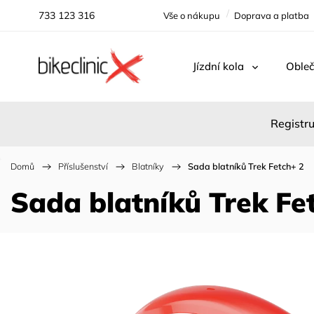
733 123 316
Vše o nákupu
Doprava a platba
Jízdní kola
Obleč
Registru
Domů
/
Příslušenství
/
Blatníky
/
Sada blatníků Trek Fetch+ 2
Sada blatníků Trek Fe