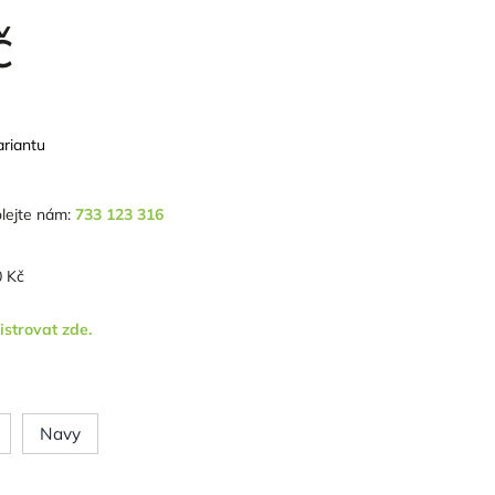
č
ariantu
lejte nám:
733 123 316
 Kč
istrovat zde.
Navy