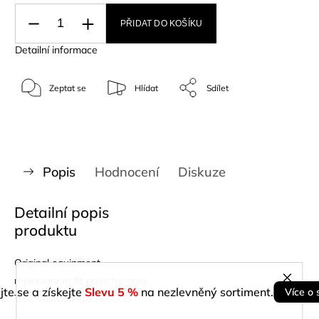
PŘIDAT DO KOŠÍKU
Detailní informace
Zeptat se
Hlídat
Sdílet
Popis
Hodnocení
Diskuze
Detailní popis
produktu
Original equipment
replacement fit pads for your
jte se a získejte
Slevu 5 %
na nezlevněný sortiment.
Více o 
Trek Velocis Mips helmets