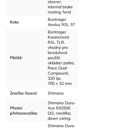
steerer,
internal brake
routing, fend
Bontrager
Kola
:
Aeolus RSL 37
Bontrager
Kwaremont
RSL TLR,
vhodný pro
bezdušové
Pláště
:
použití,
skládací patka,
Race Dual-
Compound,
320 tpi,
700 × 32 mm
Značka řazení
:
Shimano
Shimano Dura-
Přední
Ace R92500
přehazovačka
:
Di2, navářka,
down swing.
Shimano Dura-