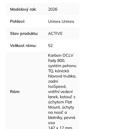
Modelový rok
:
2026
Pohlaví
:
Unisex Unisex
Stav produktu
:
ACTIVE
Velikost rámu
:
52
Karbon OCLV
řady 800,
systém pohonu
TQ, kónická
hlavová trubka,
zadní
IsoSpeed,
Rám
:
vnitřní vedení
lanek, kotouč s
úchytem Flat
Mount, úchyty
na nosič a
blatníky, pevná
osa
142 x 12 mm.