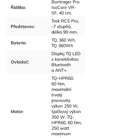
Bontrager Pro
Řídítka
:
IsoCore VR-
SF, 40 cm.
Trek RCS Pro,
Představec
:
-7 stupňů,
délka 90 mm.
TQ, 360 Wh.
Baterie
:
TQ 360Wh
Displej TQ LED
s konektivitou
Ovladač
:
Bluetooth
a ANT+.
TQ-HPR60,
60 Nm,
maximální
trvalý
jmenovitý
výkon 250 W,
Motor
:
špičkový výkon
350 W. TQ-
HPR60, 60 Nm,
250 watt
maximum