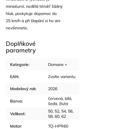
miniaturní, nedělá téměř žádný
hluk, poskytuje dopomoc do
25 km/h a při šlapání si ho ani
nevšimnete.
Doplňkové
parametry
Kategorie
:
Domane +
EAN
:
Zvolte variantu
Modelový rok
:
2026
červená
,
bílá
,
Barva
:
šedá
,
žlutá
50
,
52
,
54
,
56
,
Velikost
:
58
,
60
,
62
Motor
:
TQ-HPR60