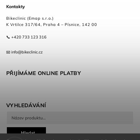
Kontakty
Bikeclinic (Emap s.r.o.)
K Vrtilce 317/64, Praha 4 – Písnice, 142 00
📞 +420 733 123 316
📧 info@bikeclinic.cz
PŘIJÍMÁME ONLINE PLATBY
VYHLEDÁVÁNÍ
Hledat