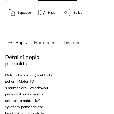
Zeptat se
Hlídat
Sdílet
Popis
Hodnocení
Diskuze
Detailní popis
produktu
Malý, tichý a účinný elektrický
pohon - Motor TQ
s harmonickou válečkovou
převodovkou má vysokou
účinnost a nabízí skvěle
vyvážený poměr dojezdu,
hmotnosti a rychlosti. Je