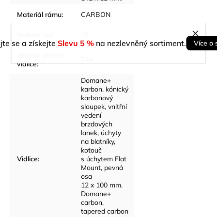
Materiál rámu
:
CARBON
Velikost kol
:
28
jte se a získejte
Slevu 5 %
na nezlevněný sortiment.
Více o 
Značka přední
Trek
vidlice
:
Domane+
karbon, kónický
karbonový
sloupek, vnitřní
vedení
brzdových
lanek, úchyty
na blatníky,
kotouč
Vidlice
:
s úchytem Flat
Mount, pevná
osa
12 x 100 mm.
Domane+
carbon,
tapered carbon