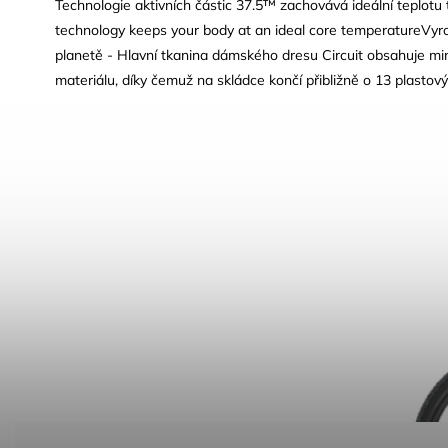
Technologie aktivních částic 37.5™ zachovává ideální teplotu t
technology keeps your body at an ideal core temperatureVyro
planetě - Hlavní tkanina dámského dresu Circuit obsahuje m
materiálu, díky čemuž na skládce končí přibližně o 13 plastov