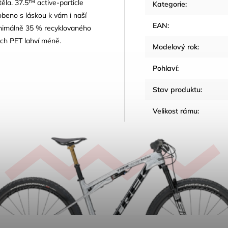
ěla. 37.5™ active-particle
Kategorie
:
beno s láskou k vám i naší
EAN
:
inimálně 35 % recyklovaného
ých PET lahví méně.
Modelový rok
:
Pohlaví
:
Stav produktu
:
Velikost rámu
: