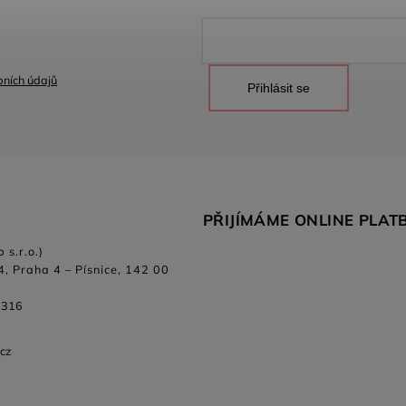
ních údajů
Přihlásit se
PŘIJÍMÁME ONLINE PLAT
 s.r.o.)
4, Praha 4 – Písnice, 142 00
 316
.cz