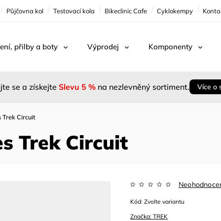
Půjčovna kol
Testovací kola
Bikeclinic Cafe
Cyklokempy
Konta
ení, přilby a boty
Výprodej
Komponenty
jte se a získejte
Slevu 5 %
na nezlevněný sortiment.
Více o 
 Trek Circuit
s Trek Circuit
Neohodnoce
Kód:
Zvolte variantu
Značka:
TREK