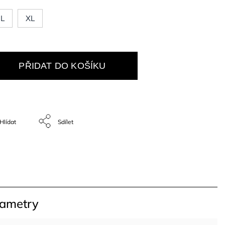
L
XL
PŘIDAT DO KOŠÍKU
Hlídat
Sdílet
rametry