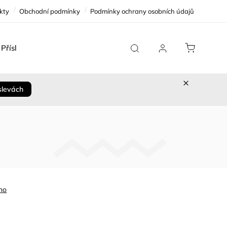
kty
Obchodní podmínky
Podmínky ochrany osobních údajů
Příslušenství
Team Replica
Cykloservis
Sleva 
slevách
no