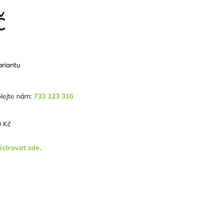
č
ariantu
lejte nám:
733 123 316
 Kč
istrovat zde.