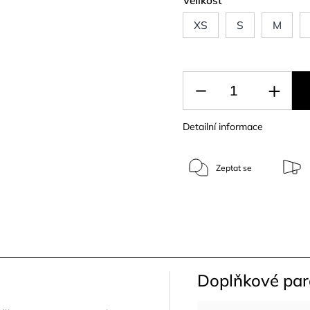
Velikost
XS
S
M
Detailní informace
Zeptat se
Doplňkové pa