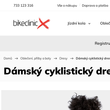
733 123 316
Vše o nákupu
Doprava a platba
Jízdní kola
Obleč
Registru
Domů
/
Oblečení, přilby a boty
/
Dresy
/
Dámský cyklistický dres
Dámský cyklistický dre