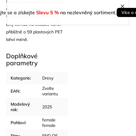
tkanina dámského termodresu
Circuit obsahuje minimálně 75
jte se a získejte
Slevu 5 %
na nezlevněný sortiment.
Více o 
% recyklovaného materiálu,
díky čemuž na skládce končí
přibližně o 59 plastových PET
lahví méně.
Doplňkové
parametry
Kategorie
:
Dresy
Zvolte
EAN
:
variantu
Modelový
2025
rok
:
female
Pohlaví
:
female
Stav
END OF