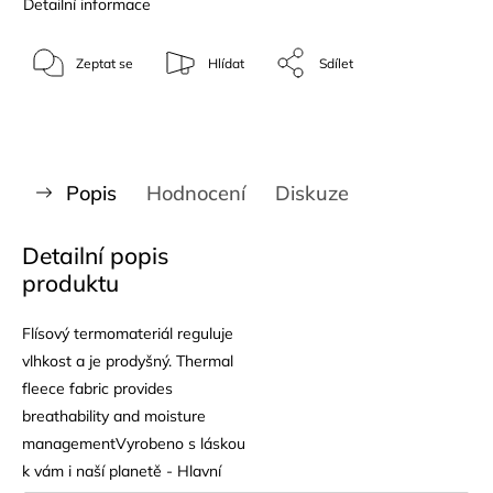
Detailní informace
Zeptat se
Hlídat
Sdílet
Popis
Hodnocení
Diskuze
Detailní popis
produktu
Flísový termomateriál reguluje
vlhkost a je prodyšný. Thermal
fleece fabric provides
breathability and moisture
managementVyrobeno s láskou
k vám i naší planetě - Hlavní