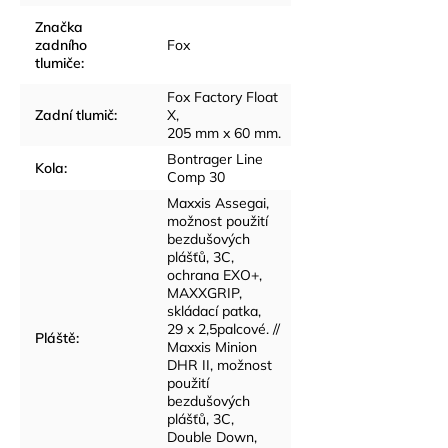
Značka
zadního
Fox
tlumiče
:
Fox Factory Float
Zadní tlumič
:
X,
205 mm x 60 mm.
Bontrager Line
Kola
:
Comp 30
Maxxis Assegai,
možnost použití
bezdušových
plášťů, 3C,
ochrana EXO+,
MAXXGRIP,
skládací patka,
29 x 2,5palcové. //
Pláště
:
Maxxis Minion
DHR II, možnost
použití
bezdušových
plášťů, 3C,
Double Down,