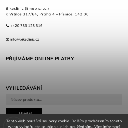
Bikeclinic (Emap s.r.o.)
K Vrtilce 317/64, Praha 4 – Písnice, 142 00
📞 +420 733 123 316
📧 info@bikeclinic.cz
PŘIJÍMÁME ONLINE PLATBY
VYHLEDÁVÁNÍ
Hledat
Tento web používá soubory cookie. Dalším procházením tohoto
webu vyjadřujete souhlas s jejich používáním.. Více informací