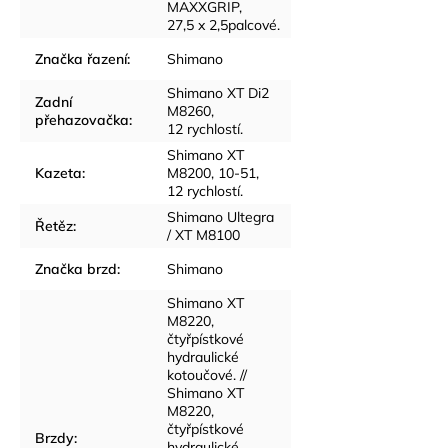
MAXXGRIP,
27,5 x 2,5palcové.
Značka řazení
:
Shimano
Shimano XT Di2
Zadní
M8260,
přehazovačka
:
12 rychlostí.
Shimano XT
Kazeta
:
M8200, 10-51,
12 rychlostí.
Shimano Ultegra
Řetěz
:
/ XT M8100
Značka brzd
:
Shimano
Shimano XT
M8220,
čtyřpístkové
hydraulické
kotoučové. //
Shimano XT
M8220,
čtyřpístkové
Brzdy
:
hydraulické