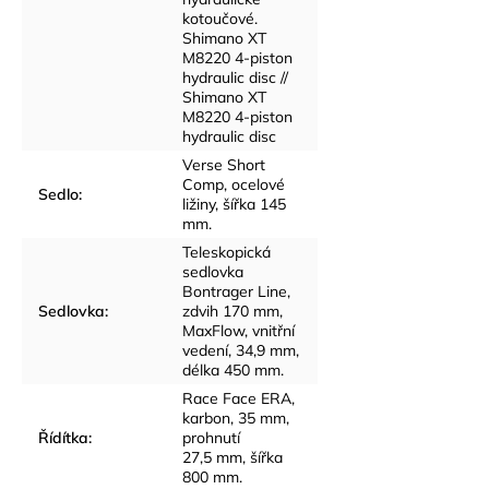
kotoučové.
Shimano XT
M8220 4-piston
hydraulic disc //
Shimano XT
M8220 4-piston
hydraulic disc
Verse Short
Comp, ocelové
Sedlo
:
ližiny, šířka 145
mm.
Teleskopická
sedlovka
Bontrager Line,
Sedlovka
:
zdvih 170 mm,
MaxFlow, vnitřní
vedení, 34,9 mm,
délka 450 mm.
Race Face ERA,
karbon, 35 mm,
Řídítka
:
prohnutí
27,5 mm, šířka
800 mm.