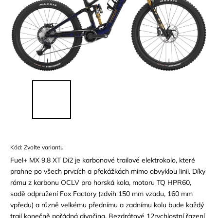
Kód:
Zvolte variantu
Fuel+ MX 9.8 XT Di2 je karbonové trailové elektrokolo, které
prahne po všech prvcích a překážkách mimo obvyklou linii. Díky
rámu z karbonu OCLV pro horská kola, motoru TQ HPR60,
sadě odpružení Fox Factory (zdvih 150 mm vzadu, 160 mm
vpředu) a různě velkému přednímu a zadnímu kolu bude každý
trail konečně pořádná divočina. Bezdrátové 12rychlostní řazení