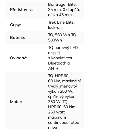
Bontrager Elite,
Představec
:
35 mm, 0 stupňů,
délka 45 mm.
Trek Line Elite,
Gripy
:
lock-on
TQ, 580 Wh TQ
Baterie
:
580Wh
TQ barevný LED
displej
Ovladač
:
s konektivitou
Bluetooth a
ANT+.
TQ-HPR60,
60 Nm, maximální
trvalý jmenovitý
výkon 250 W,
špičkový výkon
Motor
:
350 W. TQ-
HPR60, 60 Nm,
250 watt
maximum
continuous rated
power