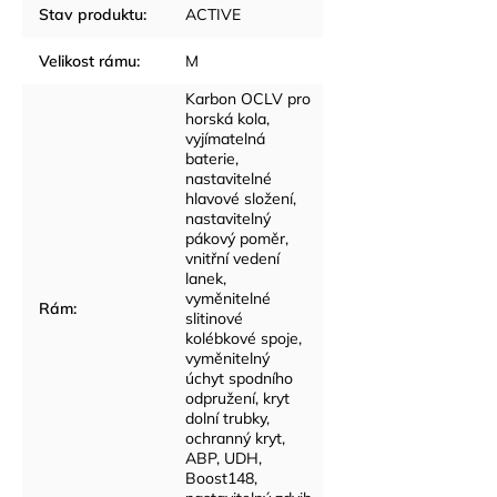
Stav produktu
:
ACTIVE
Velikost rámu
:
M
Karbon OCLV pro
horská kola,
vyjímatelná
baterie,
nastavitelné
hlavové složení,
nastavitelný
pákový poměr,
vnitřní vedení
lanek,
vyměnitelné
Rám
:
slitinové
kolébkové spoje,
vyměnitelný
úchyt spodního
odpružení, kryt
dolní trubky,
ochranný kryt,
ABP, UDH,
Boost148,