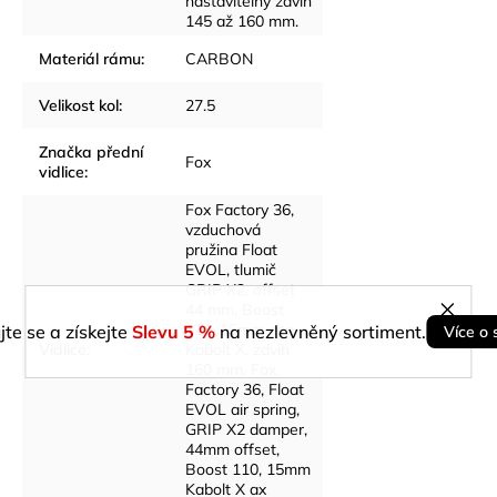
nastavitelný zdvih
145 až 160 mm.
Materiál rámu
:
CARBON
Velikost kol
:
27.5
Značka přední
Fox
vidlice
:
Fox Factory 36,
vzduchová
pružina Float
EVOL, tlumič
GRIP X2, offset
44 mm, Boost
110, 15mm osa
jte se a získejte
Slevu 5 %
na nezlevněný sortiment.
Více o 
Vidlice
:
Kabolt X, zdvih
160 mm. Fox
Factory 36, Float
EVOL air spring,
GRIP X2 damper,
44mm offset,
Boost 110, 15mm
Kabolt X ax