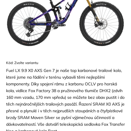
Kód:
Zvolte variantu
Fuel LX 9.9 X0 AXS Gen 7 je naše top karbonové trailové kolo,
které jsme na řádění v terénu vybavili těmi nejlepšími
komponenty. Díky spojení rámu z karbonu OCLV pro horská
kola, vidlice Fox Factory 38 a pružinového tlumiče DHX2 (zdvih
160 mm vzadu, 170 mm vpředu) se můžete bez obav pustit i do
těch nejnáročnějších trailových pasáží. Řazení SRAM X0 AXS je
přesné a plynulé i v těch nejprudších stoupáních a čtyřpístkové
brzdy SRAM Maven Silver se pyšní výjimečnou účinností a
dávkovatelností. Vše dotváří teleskopická sedlovka Fox Transfer
Neo a karbonová kola Bont