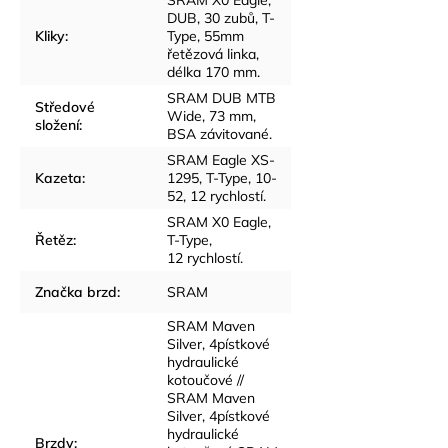
DUB, 30 zubů, T-
Kliky
:
Type, 55mm
řetězová linka,
délka 170 mm.
SRAM DUB MTB
Středové
Wide, 73 mm,
složení
:
BSA závitované.
SRAM Eagle XS-
Kazeta
:
1295, T-Type, 10-
52, 12 rychlostí.
SRAM X0 Eagle,
Řetěz
:
T-Type,
12 rychlostí.
Značka brzd
:
SRAM
SRAM Maven
Silver, 4pístkové
hydraulické
kotoučové //
SRAM Maven
Silver, 4pístkové
hydraulické
Brzdy
: