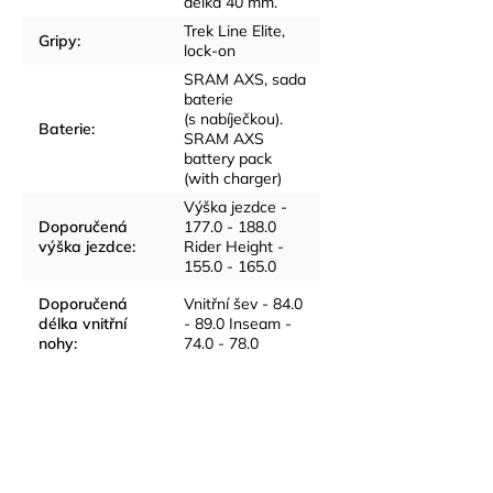
délka 40 mm.
Trek Line Elite,
Gripy
:
lock-on
SRAM AXS, sada
baterie
(s nabíječkou).
Baterie
:
SRAM AXS
battery pack
(with charger)
Výška jezdce -
Doporučená
177.0 - 188.0
výška jezdce
:
Rider Height -
155.0 - 165.0
Doporučená
Vnitřní šev - 84.0
délka vnitřní
- 89.0 Inseam -
nohy
:
74.0 - 78.0