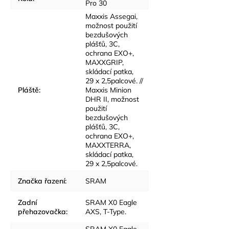
Pro 30
Maxxis Assegai,
možnost použití
bezdušových
plášťů, 3C,
ochrana EXO+,
MAXXGRIP,
skládací patka,
29 x 2,5palcové. //
Pláště
:
Maxxis Minion
DHR II, možnost
použití
bezdušových
plášťů, 3C,
ochrana EXO+,
MAXXTERRA,
skládací patka,
29 x 2,5palcové.
Značka řazení
:
SRAM
Zadní
SRAM X0 Eagle
přehazovačka
:
AXS, T-Type.
SRAM X0 Eagle,