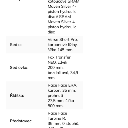
kotoučové SRAM
Maven Silver 4-
piston hydraulic
disc // SRAM
Maven Silver 4-
piston hydraulic
disc
Verse Short Pro,
Sedlo
:
karbonové ližiny,
šířka 145 mm.
Fox Transfer
NEO, zdvih
Sedlovka
:
200 mm,
bezdrátová, 34,9
mm.
Race Face ERA,
karbon, 35 mm,
Řídítka
:
prohnutí
27,5 mm, šířka
800 mm.
Race Face
Turbine R,
Představec
:
35 mm, 0 stupňů,