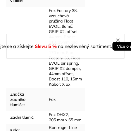
vidlice
:
Fox Factory 38,
vzduchová
pružina Float
EVOL, tlumič
GRIP X2, offset
44 mm, Boost
110, 15mm osa
jte se a získejte
Slevu 5 %
na nezlevněný sortiment.
Více o 
Vidlice
:
Kabolt X, zdvih
170 mm. Fox
Factory 38, Float
EVOL air spring,
GRIP X2 damper,
44mm offset,
Boost 110, 15mm
Kabolt X ax
Značka
zadního
Fox
tlumiče
:
Fox DHX2,
Zadní tlumič
:
205 mm x 65 mm.
Bontrager Line
Kola
: