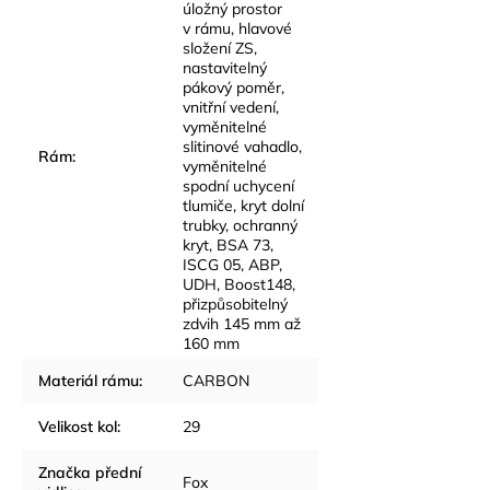
úložný prostor
v rámu, hlavové
složení ZS,
nastavitelný
pákový poměr,
vnitřní vedení,
vyměnitelné
slitinové vahadlo,
Rám
:
vyměnitelné
spodní uchycení
tlumiče, kryt dolní
trubky, ochranný
kryt, BSA 73,
ISCG 05, ABP,
UDH, Boost148,
přizpůsobitelný
zdvih 145 mm až
160 mm
Materiál rámu
:
CARBON
Velikost kol
:
29
Značka přední
Fox