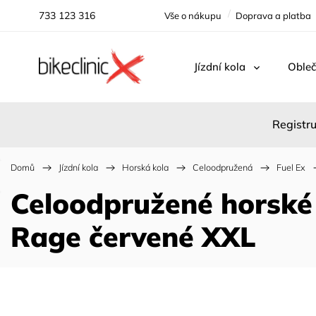
733 123 316
Vše o nákupu
Doprava a platba
Jízdní kola
Obleč
Registru
Domů
/
Jízdní kola
/
Horská kola
/
Celoodpružená
/
Fuel Ex
/
Celoodpružené horské 
Rage červené XXL