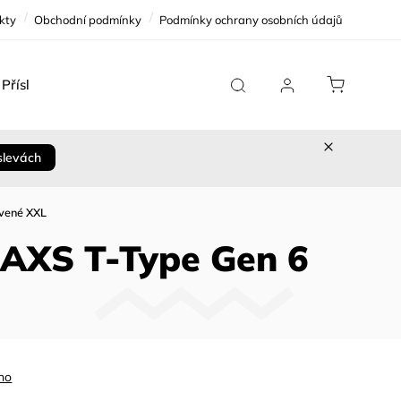
kty
Obchodní podmínky
Podmínky ochrany osobních údajů
Příslušenství
Team Replica
Cykloservis
Sleva 
slevách
rvené XXL
 AXS T-Type Gen 6
no