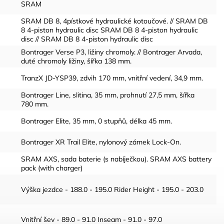
SRAM
SRAM DB 8, 4pístkové hydraulické kotoučové. // SRAM DB
8 4-piston hydraulic disc SRAM DB 8 4-piston hydraulic
disc // SRAM DB 8 4-piston hydraulic disc
Bontrager Verse P3, ližiny chromoly. // Bontrager Arvada,
duté chromoly ližiny, šířka 138 mm.
TranzX JD-YSP39, zdvih 170 mm, vnitřní vedení, 34,9 mm.
Bontrager Line, slitina, 35 mm, prohnutí 27,5 mm, šířka
780 mm.
Bontrager Elite, 35 mm, 0 stupňů, délka 45 mm.
Bontrager XR Trail Elite, nylonový zámek Lock-On.
SRAM AXS, sada baterie (s nabíječkou). SRAM AXS battery
pack (with charger)
Výška jezdce - 188.0 - 195.0 Rider Height - 195.0 - 203.0
Vnitřní šev - 89.0 - 91.0 Inseam - 91.0 - 97.0