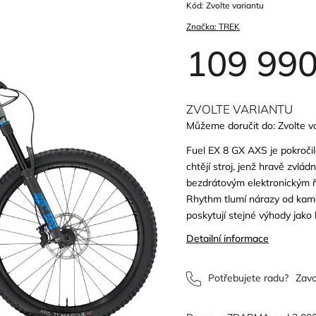
Kód:
Zvolte variantu
Značka:
TREK
109 990
ZVOLTE VARIANTU
Můžeme doručit do:
Zvolte v
Fuel EX 8 GX AXS je pokročilé
chtějí stroj, jenž hravě zvlá
bezdrátovým elektronickým 
Rhythm tlumí nárazy od kame
poskytují stejné výhody jako 
Detailní informace
Potřebujete radu?
Zavo