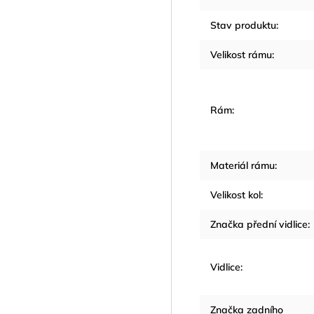
Stav produktu
:
Velikost rámu
:
Rám
:
Materiál rámu
:
Velikost kol
:
Značka přední vidlice
:
Vidlice
:
Značka zadního