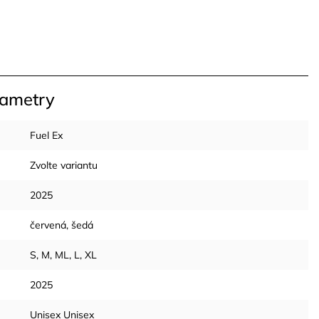
rametry
Fuel Ex
Zvolte variantu
2025
červená
,
šedá
S
,
M
,
ML
,
L
,
XL
2025
Unisex Unisex