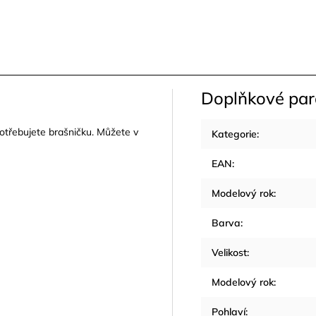
Doplňkové pa
potřebujete brašničku. Můžete v
Kategorie
:
EAN
:
Modelový rok
:
Barva
:
Velikost
:
Modelový rok
:
Pohlaví
: