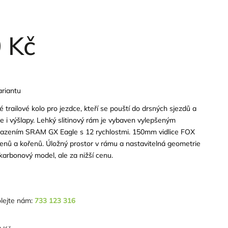
 Kč
ariantu
 trailové kolo pro jezdce, kteří se pouští do drsných sjezdů a
dne i výšlapy. Lehký slitinový rám je vybaven vylepšeným
řazením SRAM GX Eagle s 12 rychlostmi. 150mm vidlice FOX
nů a kořenů. Úložný prostor v rámu a nastavitelná geometrie
karbonový model, ale za nižší cenu.
lejte nám:
733 123 316