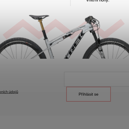
vnitřní nohy
:
ních údajů
Přihlásit se