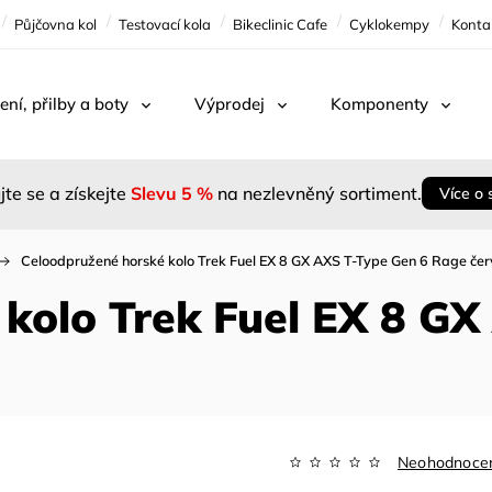
Půjčovna kol
Testovací kola
Bikeclinic Cafe
Cyklokempy
Konta
ení, přilby a boty
Výprodej
Komponenty
jte se a získejte
Slevu 5 %
na nezlevněný sortiment.
Více o 
Celoodpružené horské kolo Trek Fuel EX 8 GX AXS T-Type Gen 6 Rage če
kolo Trek Fuel EX 8 GX
Neohodnoce