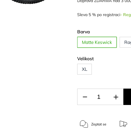
Doprava ZDARMA nad 3 000
Sleva 5 % po registraci
- Reg
Barva
Matte Keswick
Ra
Velikost
XL
Zeptat se