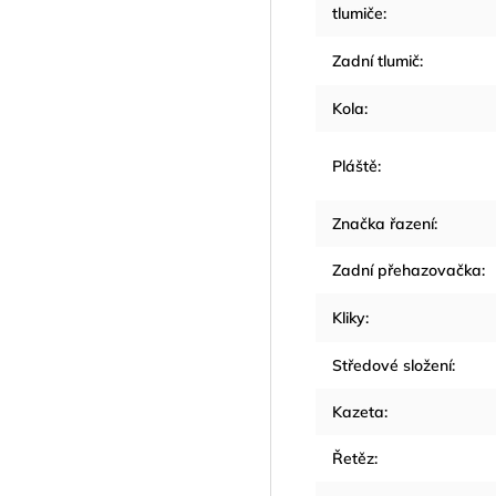
tlumiče
:
Zadní tlumič
:
Kola
:
Pláště
:
Značka řazení
:
Zadní přehazovačka
:
Kliky
:
Středové složení
:
Kazeta
:
Řetěz
: