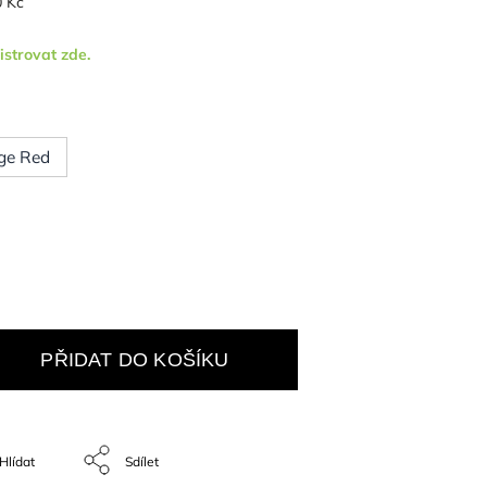
 Kč
istrovat zde.
ge Red
PŘIDAT DO KOŠÍKU
Hlídat
Sdílet