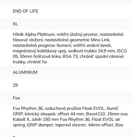
END OF LIFE
XL
Hliník Alpha Platinum, vnitřní úložný prostor, nastavitelné
hlavové složení, nastavitelná geometrie Mino Link,
nastavitelná progrese tlumení, vnitřní vedení lanek,
magnéziový kolébkový spoj, sedlová trubka 34,9 mm, ISCG
05, 55mm řetězová linka, BSA 73, chránič spodní rámové
trubky, chránič ho
ALUMINIUM
29
Fox
Fox Rhythm 36, vzduchová pružina Float EVOL, tlumič
GRIP, kónický sloupek, offset 44 mm, Boost110, 15mm osa
Kabolt X, zdvih 150 mm Fox Rhythm 36, Float EVOL air
spring, GRIP damper, tapered steerer, 44mm offset, Boo