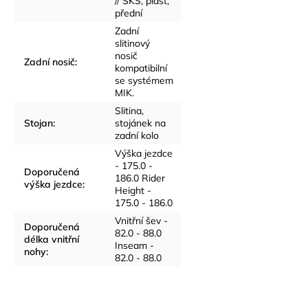
// SKS, plast,
přední
Zadní
slitinový
nosič
Zadní nosič
:
kompatibilní
se systémem
MIK.
Slitina,
Stojan
:
stojánek na
zadní kolo
Výška jezdce
- 175.0 -
Doporučená
186.0 Rider
výška jezdce
:
Height -
175.0 - 186.0
Vnitřní šev -
Doporučená
82.0 - 88.0
délka vnitřní
Inseam -
nohy
:
82.0 - 88.0