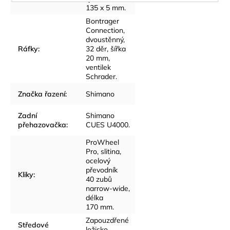
135 x 5 mm.
Bontrager
Connection,
dvoustěnný,
Ráfky
:
32 děr, šířka
20 mm,
ventilek
Schrader.
Značka řazení
:
Shimano
Zadní
Shimano
přehazovačka
:
CUES U4000.
ProWheel
Pro, slitina,
ocelový
převodník
Kliky
:
40 zubů
narrow-wide,
délka
170 mm.
Zapouzdřené
Středové
ložisko,