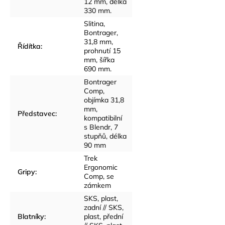
12 mm, délka
330 mm.
Slitina,
Bontrager,
31,8 mm,
Řídítka
:
prohnutí 15
mm, šířka
690 mm.
Bontrager
Comp,
objímka 31,8
mm,
Představec
:
kompatibilní
s Blendr, 7
stupňů, délka
90 mm
Trek
Ergonomic
Gripy
:
Comp, se
zámkem
SKS, plast,
zadní // SKS,
Blatníky
:
plast, přední