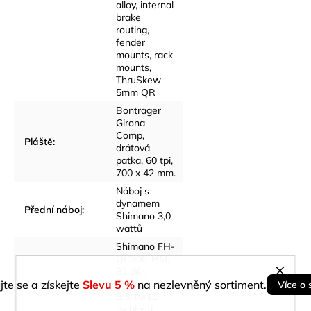
alloy, internal
brake
routing,
fender
mounts, rack
mounts,
ThruSkew
5mm QR
Bontrager
Girona
Comp,
Pláště
:
drátová
patka, 60 tpi,
700 x 42 mm.
Náboj s
dynamem
Přední náboj
:
Shimano 3,0
wattů
Shimano FH-
QC300-HM,
32 děr,
jte se a získejte
Zadní náboj
:
Slevu 5 %
Centerlock,
na nezlevněný sortiment.
Více o 
8/9/10/11
rychlostí,