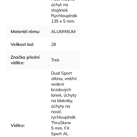
úchyt na
stojánek.
Rychloupínák
135 x 5 mm.
Materiál rámu
:
ALUMINIUM
Velikost kol
:
28
Značka přední
Trek
vidlice
:
Dual Sport
slitina, vnitřní
vedení
brzdových
lanek, úchyty
na blatníky,
úchyty na
nosič,
rychloupínák
ThruSkew
Vidlice
:
5 mm. FX
Sport AL