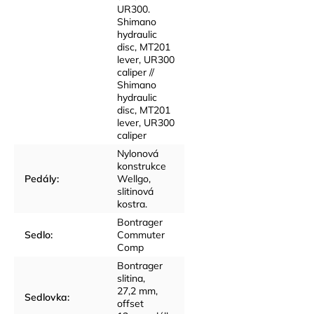
UR300.
Shimano
hydraulic
disc, MT201
lever, UR300
caliper //
Shimano
hydraulic
disc, MT201
lever, UR300
caliper
Nylonová
konstrukce
Pedály
:
Wellgo,
slitinová
kostra.
Bontrager
Sedlo
:
Commuter
Comp
Bontrager
slitina,
27,2 mm,
Sedlovka
:
offset