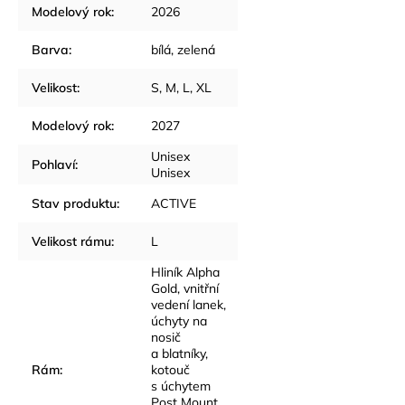
Modelový rok
:
2026
Barva
:
bílá
,
zelená
Velikost
:
S
,
M
,
L
,
XL
Modelový rok
:
2027
Unisex
Pohlaví
:
Unisex
Stav produktu
:
ACTIVE
Velikost rámu
:
L
Hliník Alpha
Gold, vnitřní
vedení lanek,
úchyty na
nosič
a blatníky,
Rám
:
kotouč
s úchytem
Post Mount,