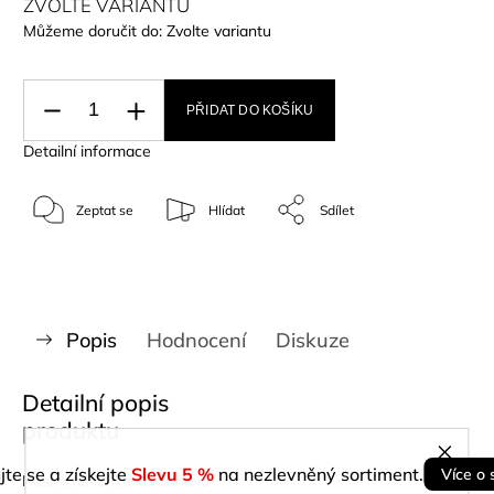
ZVOLTE VARIANTU
Můžeme doručit do:
Zvolte variantu
PŘIDAT DO KOŠÍKU
Detailní informace
Zeptat se
Hlídat
Sdílet
Popis
Hodnocení
Diskuze
Detailní popis
produktu
jte se a získejte
Slevu 5 %
na nezlevněný sortiment.
Více o 
Nesmírně lehká karbonová