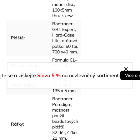
mount disc,
100x5mm
thru-skew
Bontrager
GR1 Expert,
Hard-Case
Pláště
:
Lite, drátová
patka, 60 tpi,
700 x40 mm.
Formula CL-
Přední náboj
:
51, slitina,
100 x 5 mm.
jte se a získejte
Slevu 5 %
na nezlevněný sortiment.
Více o 
Formula CL-
Zadní náboj
:
52, slitina,
135 x 5 mm.
Bontrager
Paradigm,
možnost
použití
bezdušových
Ráfky
:
plášťů,
32 děr, šířka
21 mm,