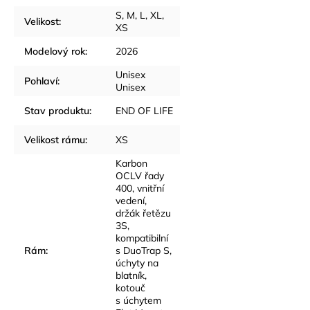
S
,
M
,
L
,
XL
,
Velikost
:
XS
Modelový rok
:
2026
Unisex
Pohlaví
:
Unisex
Stav produktu
:
END OF LIFE
Velikost rámu
:
XS
Karbon
OCLV řady
400, vnitřní
vedení,
držák řetězu
3S,
kompatibilní
Rám
:
s DuoTrap S,
úchyty na
blatník,
kotouč
s úchytem