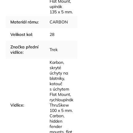
Flat Mount,
upínák
135 x 5 mm.
Materiál rámu
:
CARBON
Velikost kol
:
28
Značka přední
Trek
vidlice
:
Karbon,
skryté
úchyty na
blatníky,
kotouč
s úchytem
Flat Mount,
rychloupínák
Vidlice
:
ThruSkew
100 x 5 mm.
Carbon,
hidden
fender
mounts, flat