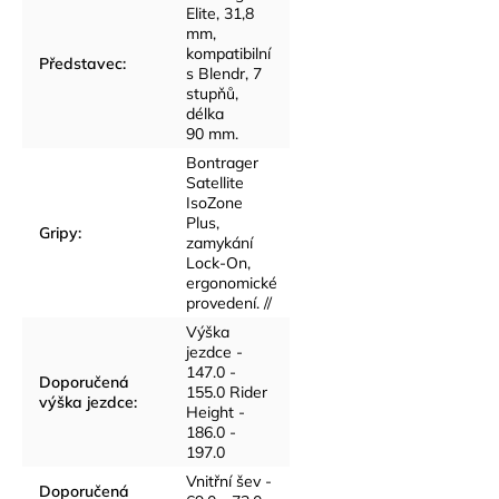
Elite, 31,8
mm,
kompatibilní
Představec
:
s Blendr, 7
stupňů,
délka
90 mm.
Bontrager
Satellite
IsoZone
Plus,
Gripy
:
zamykání
Lock-On,
ergonomické
provedení. //
Výška
jezdce -
147.0 -
Doporučená
155.0 Rider
výška jezdce
:
Height -
186.0 -
197.0
Vnitřní šev -
Doporučená