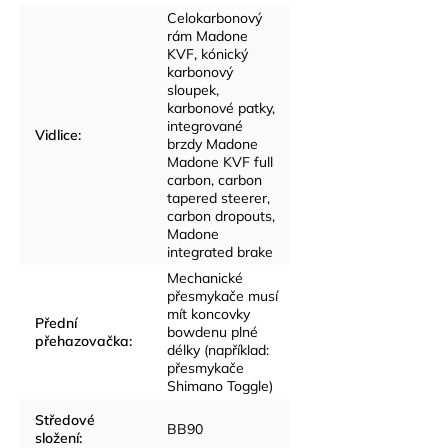
Celokarbonový
rám Madone
KVF, kónický
karbonový
sloupek,
karbonové patky,
integrované
Vidlice
:
brzdy Madone
Madone KVF full
carbon, carbon
tapered steerer,
carbon dropouts,
Madone
integrated brake
Mechanické
přesmykače musí
mít koncovky
Přední
bowdenu plné
přehazovačka
:
délky (například:
přesmykače
Shimano Toggle)
Středové
BB90
složení
: