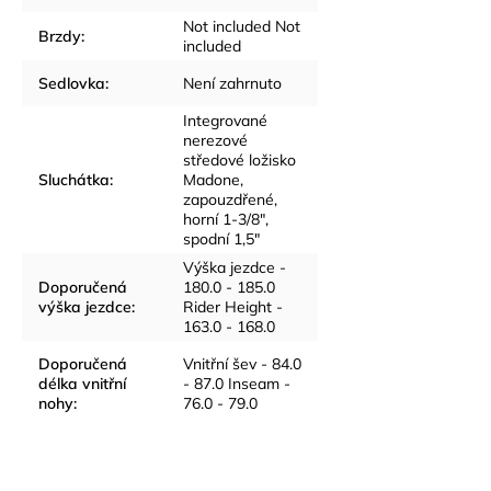
Not included Not
Brzdy
:
included
Sedlovka
:
Není zahrnuto
Integrované
nerezové
středové ložisko
Sluchátka
:
Madone,
zapouzdřené,
horní 1-3/8",
spodní 1,5"
Výška jezdce -
Doporučená
180.0 - 185.0
výška jezdce
:
Rider Height -
163.0 - 168.0
Doporučená
Vnitřní šev - 84.0
délka vnitřní
- 87.0 Inseam -
nohy
:
76.0 - 79.0