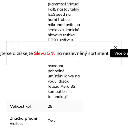
(Kammtail Virtual
Foil), nastavitelný
IsoSpeed na
horní trubce,
mikronastavitelná
sedlovka, kónická
hlavová trubka,
BB90, ráfkové
Rám
:
brzdy pro přímou
montáž, skryté
jte se a získejte
Slevu 5 %
na nezlevněný sortiment.
Více o 
vedení kabeláže,
centrální
ovládání,
pohodlné
umístění lahve na
vodu, držák
řetězu Aero 3S,
kompatibilní s
technologií
Velikost kol
:
28
Značka přední
Trek
vidlice
: