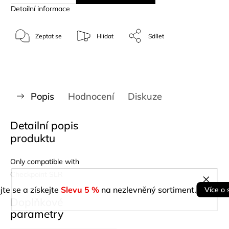
Detailní informace
Zeptat se
Hlídat
Sdílet
Popis
Hodnocení
Diskuze
Detailní popis
produktu
Only compatible with
Checkpoint SLR
jte se a získejte
Slevu 5 %
na nezlevněný sortiment.
Více o 
Doplňkové
parametry