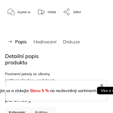
Zeptat se
Hlídat
Sdílet
Popis
Hodnocení
Diskuze
Detailní popis
produktu
Postranní panely ze síťoviny
zajišťují jedinečnou prodyšnost.
jte se a získejte
Slevu 5 %
na nezlevněný sortiment.
Více o 
Doplňkové
parametry
Kategorie
:
Kraťasy