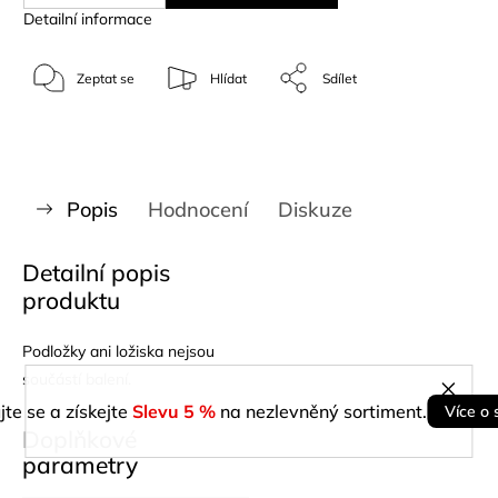
Detailní informace
Zeptat se
Hlídat
Sdílet
Popis
Hodnocení
Diskuze
Detailní popis
produktu
Podložky ani ložiska nejsou
součástí balení.
jte se a získejte
Slevu 5 %
na nezlevněný sortiment.
Více o 
Doplňkové
parametry