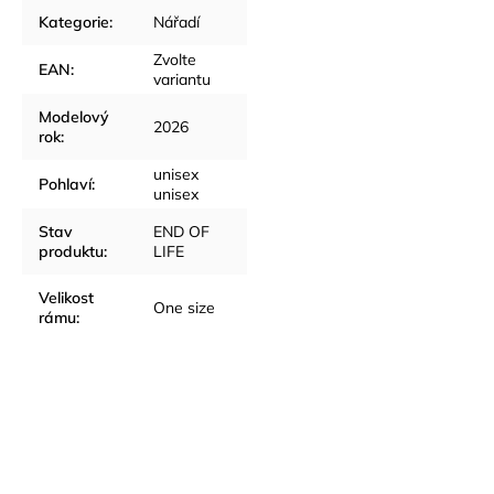
Kategorie
:
Nářadí
Zvolte
EAN
:
variantu
Modelový
2026
rok
:
unisex
Pohlaví
:
unisex
Stav
END OF
produktu
:
LIFE
Velikost
One size
rámu
: