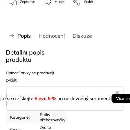
Zeptat se
Hlídat
Sdílet
Popis
Hodnocení
Diskuze
Detailní popis
produktu
Upínací prvky se prodávají
zvlášť.
Doplňkové
jte se a získejte
Slevu 5 %
na nezlevněný sortiment.
Více o 
parametry
Patky
Kategorie
:
přehazovačky
Zvolte
EAN
: