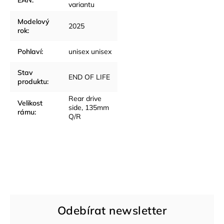
variantu
Modelový
2025
rok
:
Pohlaví
:
unisex unisex
Stav
END OF LIFE
produktu
:
Rear drive
Velikost
side, 135mm
rámu
:
Q/R
Odebírat newsletter