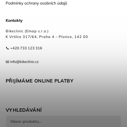
Podmínky ochrany osobních údajů
Kontakty
Bikeclinic (Emap s.r.o.)
K Vrtilce 317/64, Praha 4 – Písnice, 142 00
📞 +420 733 123 316
📧 info@bikeclinic.cz
PŘIJÍMÁME ONLINE PLATBY
VYHLEDÁVÁNÍ