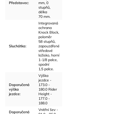
Představec
:
mm, 0
stupňů,
délka
70 mm.
Integrovaná
ochrana
Knock Block,
poloměr
58 stupňů,
Sluchátka
:
zapouzdřené
středové
ložisko, horní
1-1/8 palce,
spodní
1,5 palce.
Výška
jezdce -
Doporučená
173.0 -
výška
180.0 Rider
jezdce
:
Height -
177.0 -
188.0
Vnitřní šev -
Doporučená