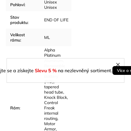
Unisex
Pohlaví
:
Unisex
Stav
END OF LIFE
produktu
:
Velikost
ML
rámu
:
Alpha
Platinum
Aluminum,
Removable
jte se a získejte
Slevu 5 %
na nezlevněný sortiment.
Více o 
Integrated
Battery
(RIB),
tapered
head tube,
Knock Block,
Control
Rám
:
Freak
internal
routing,
Motor
Armor,